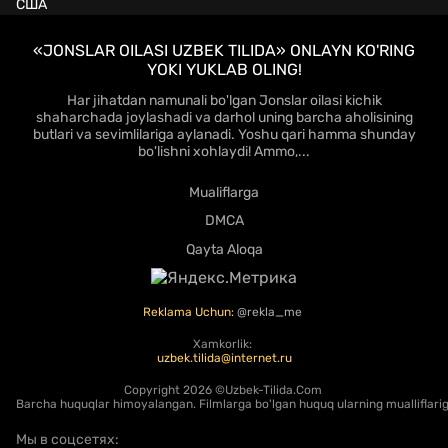
США
«JONSLAR OILASI UZBEK TILIDA» ONLAYN KO'RING
YOKI YUKLAB OLING!
Har jihatdan namunali bo'lgan Jonslar oilasi kichik
shaharchada joylashadi va darhol uning barcha aholisining
butlari va sevimlilariga aylanadi. Yoshu qari hamma shunday
bo'lishni xohlaydi! Ammo,...
Mualiflarga
DMCA
Qayta Aloqa
Reklama Uchun:
@rekla_me
Xamkorlik:
uzbek.tilida@internet.ru
Copyright
2026 ©Uzbek-Tilida.Com
Barcha huquqlar himoyalangan. Filmlarga bo'lgan huquq ularning mualliflariga
Мы в соцсетях: