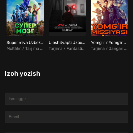
Super miya Uzbek tilida
U eshityapti Uzbek Tilida
Yomg'ir / Yomg'ir missiyasi Uzbek tilida
Multfilm / Tarjima / Sarguzasht
Tarjima / Fantastika
Tarjima / Jangari / Fantastika
Izoh yozish