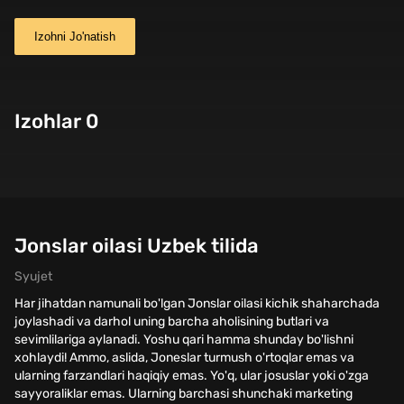
Izohni Jo'natish
Izohlar 0
Jonslar oilasi Uzbek tilida
Syujet
Har jihatdan namunali bo'lgan Jonslar oilasi kichik shaharchada
joylashadi va darhol uning barcha aholisining butlari va
sevimlilariga aylanadi. Yoshu qari hamma shunday bo'lishni
xohlaydi! Ammo, aslida, Joneslar turmush o'rtoqlar emas va
ularning farzandlari haqiqiy emas. Yo'q, ular josuslar yoki o'zga
sayyoraliklar emas. Ularning barchasi shunchaki marketing