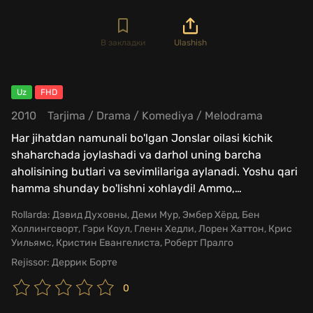
В закладки
Ulashish
Uz
FHD
2010
Tarjima
/
Drama
/
Komediya
/
Melodrama
Har jihatdan namunali bo'lgan Jonslar oilasi kichik
shaharchada joylashadi va darhol uning barcha
aholisining butlari va sevimlilariga aylanadi. Yoshu qari
hamma shunday bo'lishni xohlaydi! Ammo,
…
Rollarda:
Дэвид Духовны, Деми Мур, Эмбер Хёрд, Бен
Холлингсворт, Гэри Коул, Гленн Хедли, Лорен Хаттон, Крис
Уильямс, Кристин Евангелиста, Роберт Пралго
Rejissor:
Деррик Борте
0