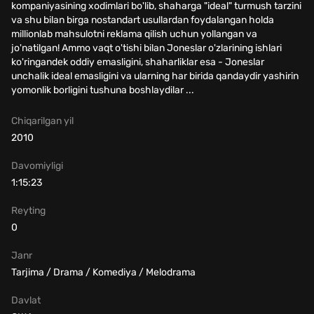
kompaniyasining xodimlari bo'lib, shaharga "ideal" turmush tarzini
va shu bilan birga nostandart usullardan foydalangan holda
millionlab mahsulotni reklama qilish uchun yollangan va
jo'natilgan! Ammo vaqt o'tishi bilan Joneslar o'zlarining ishlari
ko'ringandek oddiy emasligini, shaharliklar esa - Joneslar
unchalik ideal emasligini va ularning har birida qandaydir yashirin
yomonlik borligini tushuna boshlaydilar ...
Chiqarilgan yil
2010
Davomiyligi
1:15:23
Reyting
0
Janr
Tarjima / Drama / Komediya / Melodrama
Davlat