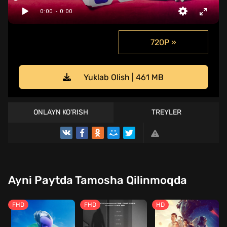
720P »
Yuklab Olish | 461 MB
ONLAYN KO'RISH
TREYLER
Ayni Paytda Tamosha Qilinmoqda
FHD
FHD
HD