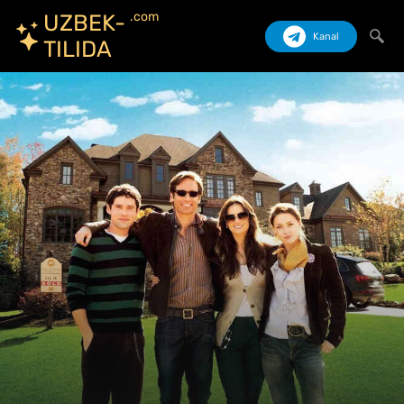
.com
UZBEK-
Kanal
TILIDA
Izlash