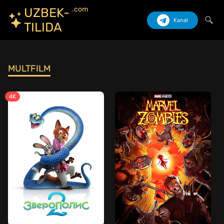
.com
UZBEK-
Kanal
TILIDA
Izlash
MULTFILM
4K