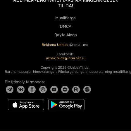
MULTFILM-ENG YANGI TARJIMA KINOLAR UZBEK
TILIDA!
Mualiflarga
DMCA
Qayta Aloqa
Reklama Uchun:
@rekla_me
Xamkorlik:
uzbek.tilida@internet.ru
Copyright
2026 ©UzbekTilida.
Barcha huquqlar himoyalangan. Filmlarga bo'lgan huquq ularning mualliflariga
Biz Ijtimoiy tarmoqda: