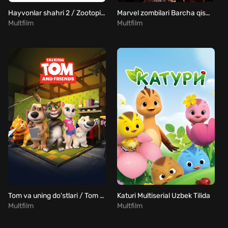
Hayvonlar shahri 2 / Zootopia 2 / Zveropolis 2 Uzbek Tilida
Marvel zombilari Barcha qismlar Uzbek Tilida
Multfilm
Multfilm
Tom va uning do'stlari / Tom va do'stlar bilan suhbat Barcha qismlar Uzbek Tilida
Katuri Multiserial Uzbek Tilida
Multfilm
Multfilm