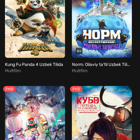
6+
Kung Fu Panda 4 Uzbek Tilida
Norm: Oilaviy ta'til Uzbek Tilida
Multfilm
Multfilm
FHD
FHD