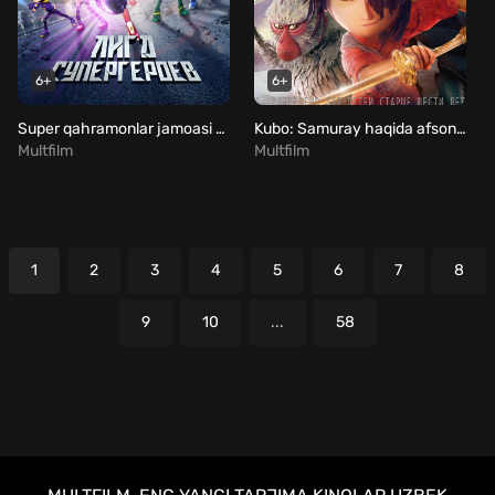
6+
6+
Super qahramonlar jamoasi / Baxtli qahramonlar 3 Uzbek Tilida
Kubo: Samuray haqida afsona Uzbek Tilida
Multfilm
Multfilm
1
2
3
4
5
6
7
8
9
10
...
58