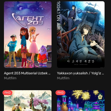
Agent 203 Multiserial Uzbek Tilida
Yakkaxon yuksalish / Yolg'iz yuksalish / Yakka darajaga chiqish barcha qismlar Uzbek tilida
Multfilm
Multfilm
FHD
FHD