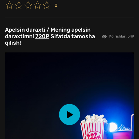
0
Apelsin daraxti / Mening apelsin
daraxtimni
720P
Sifatda tamosha
Ko'rishlar: 549
qilish!