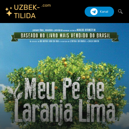
.com
UZBEK-
Kanal
TILIDA
Izlash