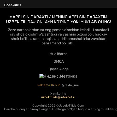
Бразилия
«APELSIN DARAXTI / MENING APELSIN DARAXTIM
UZBEK TILIDA» ONLAYN KO'RING YOKI YUKLAB OLING!
Zeze xarobalardan va eng yomon qismidan keladi. U mustaqil
ravishda o'qishni o'zlashtirdi va yashirin orzusi bor: haqiqiy
shoir bo'lish, kamon taqish, qadrli tomoshabinlar zavqidan
bahramand bo'lish...
Mualiflarga
DMCA
Qayta Aloqa
Reklama Uchun:
@rekla_me
Xamkorlik:
uzbek.tilida@internet.ru
Copyright
2026 ©Uzbek-Tilida.Com
Barcha huquqlar himoyalangan. Filmlarga bo'lgan huquq ularning mualliflariga