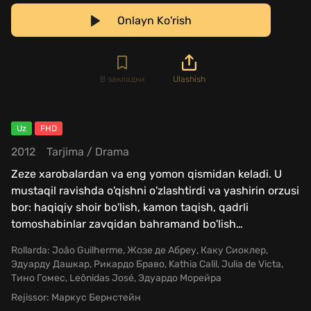
Onlayn Ko'rish
В закладки
Ulashish
Uz
FHD
2012
Tarjima
/
Drama
Zeze xarobalardan va eng yomon qismidan keladi. U
mustaqil ravishda o'qishni o'zlashtirdi va yashirin orzusi
bor: haqiqiy shoir bo'lish, kamon taqish, qadrli
tomoshabinlar zavqidan bahramand bo'lish
…
Rollarda:
João Guilherme, Жозе де Абреу, Каку Сиоклер,
Эдуарду Дашкар, Рикардо Браво, Kathia Calil, Julia de Victa,
Тино Гомес, Leônidas José, Эдуардо Морейра
Rejissor:
Маркус Бернстейн