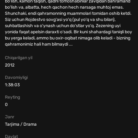
bo'lish, kamon taqish, qadrli tomoshabinlar zavqidan bahramand
bo'lish va, albatta, hech qachon hech narsaga muhtoj emas.
Shunchaki, endi qahramonning muammolari tomidan oshib ketdi.
Siz uchun Rojdestvo sovg'asi yo'q (pul yo'q va shu bilan),
suhbatlashish va o'ynash uchun do'stlar yo'q. Zezening uyi
yonida faqat apelsin daraxti o‘sadi. Bir kuni shahardagi taniqli boy
bu yerga keladi, ammo bu oxir-oqibat nimaga olib keladi - bizning
qahramonimiz hali ham bilmaydi ...
Chiqarilgan yil
2012
Davomiyligi
1:38:03
Reyting
0
Janr
Tarjima / Drama
Davlat