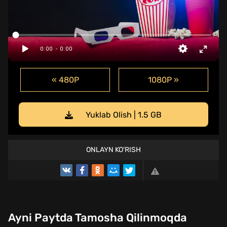
« 480P
1080P »
Yuklab Olish | 1.5 GB
ONLAYN KO'RISH
Ayni Paytda Tamosha Qilinmoqda