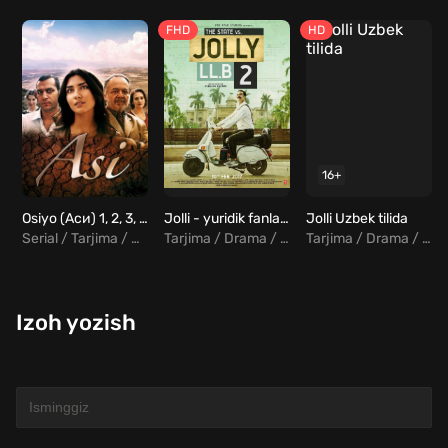
FHD
HD
16+
Osiyo (Аси) 1, 2, 3, 4, 5 ... 58, 59, 60, 61, 62, 63 Final qismlar Uzbek tilida
Jolli - yuridik fanlar bakalavri 2 / Jolli 2 / Sotilgan adolat 2 Uzbek tilida
Jolli Uzbek tilida
Serial / Tarjima / Drama / Melodrama / Turk
Tarjima / Drama / Komediya / Hind
Tarjima / Drama / Komediya / Hind
Izoh yozish