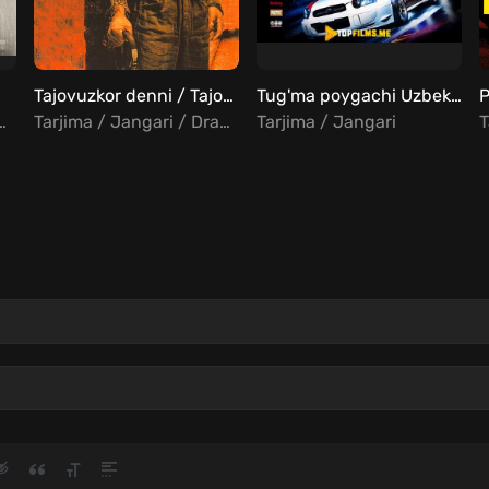
Tajovuzkor denni / Tajovuzkor deni Uzbek tilida
Tug'ma poygachi Uzbek tilida
P
 Jangari / Drama
Tarjima / Jangari / Drama
Tarjima / Jangari