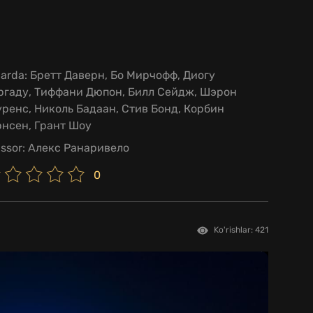
larda:
Бретт Даверн, Бо Мирчофф, Диогу
ргаду, Тиффани Дюпон, Билл Сейдж, Шэрон
ренс, Николь Бадаан, Стив Бонд, Корбин
рнсен, Грант Шоу
issor:
Алекс Ранаривело
0
Ko'rishlar: 421