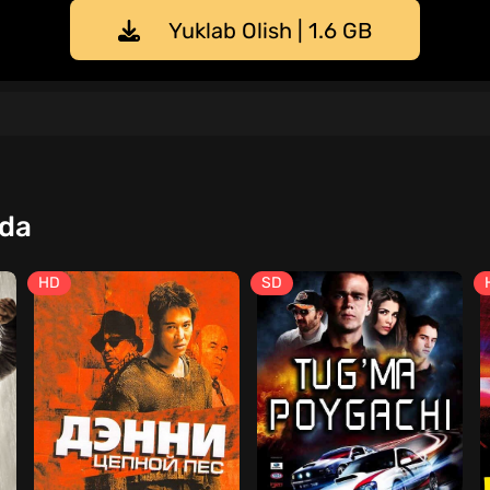
Yuklab Olish | 1.6 GB
qda
HD
SD