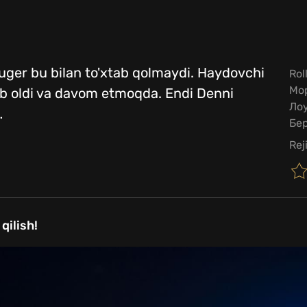
1
ruger bu bilan to'xtab qolmaydi. Haydovchi
Rol
Мо
b oldi va davom etmoqda. Endi Denni
Лоу
…
Бе
Rej
qilish!