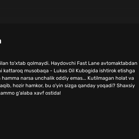
a
bilan to'xtab qolmaydi. Haydovchi Fast Lane avtomaktabdan
i kattaroq musobaqa - Lukas Oil Kubogida ishtirok etishga
in hamma narsa unchalik oddiy emas... Kutilmagan holat va
i raqib, hozir hamkor, bu o'yin sizga qanday yoqadi? Shaxsiy
, ammo g'alaba xavf ostida!