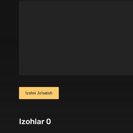
Izohni Jo'natish
Izohlar 0