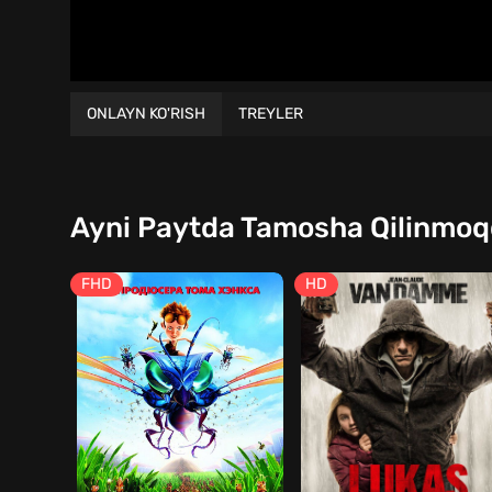
ONLAYN KO'RISH
TREYLER
Ayni Paytda Tamosha Qilinmo
FHD
HD