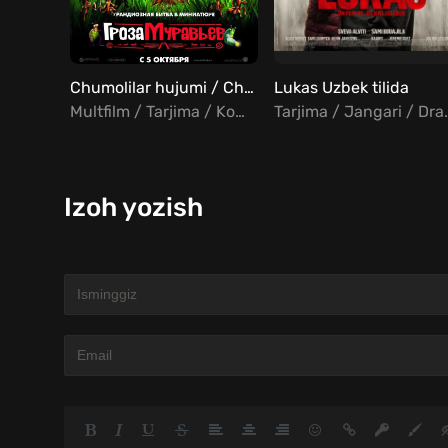
Chumolilar hujumi / Chumolilar xujumi Uzbek tilida
Lukas Uzbek tilida
Multfilm / Tarjima / Komediya / Sarguzasht
Tarjima /
Izoh yozish