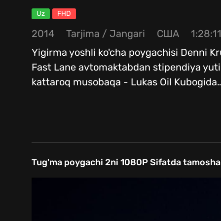
Uz
FHD
2014
Tarjima
/
Jangari
США
1:28:1
Yigirma yoshli ko'cha poygachisi Denni K
Fast Lane avtomaktabdan stipendiya yuti
kattaroq musobaqa - Lukas Oil Kubogida
Tug'ma poygachi 2ni
1080P
Sifatda tamosha 