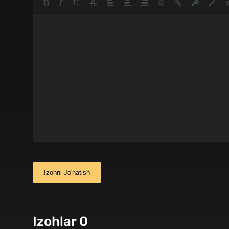
Izohni Jo'natish
Izohlar 0