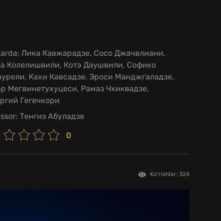
larda:
Лика Кавжарадзе, Сосо Джачвлиани,
за Колелишвили, Котэ Даушвили, Софико
урели, Кахи Кавсадзе, Эроси Манджгаладзе,
р Мегвинетухуцеси, Рамаз Чхиквадзе,
ргий Гегечкори
issor:
Тенгиз Абуладзе
0
Ko'rishlar: 324