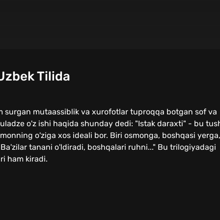
Uzbek Tilida
km surgan mutaassiblik va xurofotlar tuproqqa botgan sof va
buladze o'z ishi haqida shunday dedi: "Istak daraxti" - bu tus
amonning o'ziga xos ideali bor. Biri osmonga, boshqasi yerga
Ba'zilar tanani o'ldiradi, boshqalari ruhni..." Bu trilogiyadagi
ri ham kiradi.