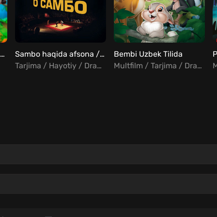
Tilaklar daraxti / Istaklar daraxti / Orzular daraxti Uzbek Tilida
Sambo haqida afsona / Sambo afsonasi Uzbek tilida
Bembi Uzbek Tilida
Tarjima / Hayotiy / Drama / Sarguzasht
Multfilm / Tarjima / Drama / Sarguzasht