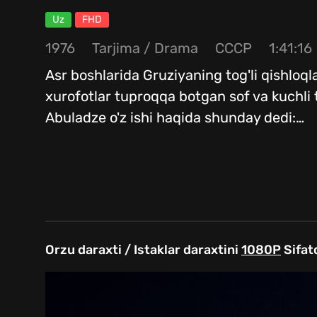
Uz
FHD
1976
Tarjima
/
Drama
СССР
1:41:16
Asr boshlarida Gruziyaning tog'li qishloq
xurofotlar tuproqqa botgan sof va kuchli t
Abuladze o'z ishi haqida shunday dedi:
…
Orzu daraxti / Istaklar daraxtini
1080P
Sifat