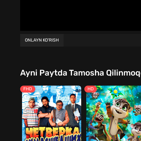
ONLAYN KO'RISH
Ayni Paytda Tamosha Qilinmo
FHD
HD