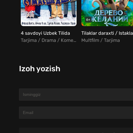
6+
4 savdoyi Uzbek Tilida
Tarjima / Drama / Komediya / Sarguzasht / Hind
Multfilm / Tarjima
Izoh yozish