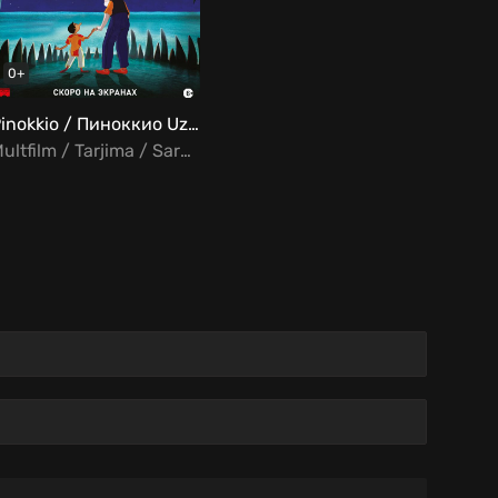
0+
Pinokkio / Пиноккио Uzbek Tilida
Multfilm / Tarjima / Sarguzasht