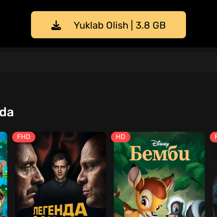
Yuklab Olish | 3.8 GB
qda
FHD
HD