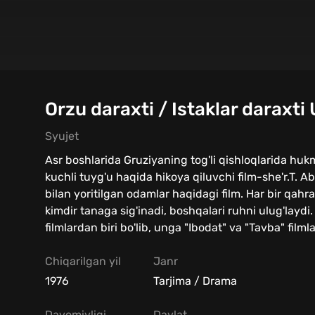
Orzu daraxti / Istaklar daraxti 
Syujet
Asr boshlarida Gruziyaning tog'li qishloqlarida hu
kuchli tuyg'u haqida hikoya qiluvchi film-she'r.T. A
bilan yoritilgan odamlar haqidagi film. Har bir qahr
kimdir tanaga sig'inadi, boshqalari ruhni ulug'laydi. 
filmlardan biri bo'lib, unga "Ibodat" va "Tavba" filmla
Chiqarilgan yil
Janr
1976
Tarjima / Drama
Davomiyligi
Davlat