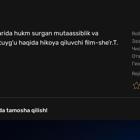
larida hukm surgan mutaassiblik va
Rol
За
uyg'u haqida hikoya qiluvchi film-she'r.T.
Чиа
Ота
Гео
Rej
da tamosha qilish!