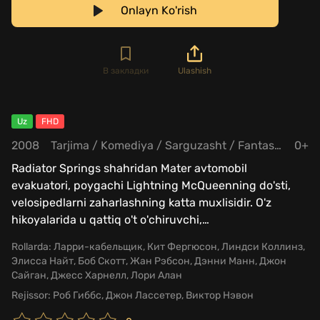
Onlayn Ko'rish
В закладки
Ulashish
Uz
FHD
2008
Tarjima
/
Komediya
/
Sarguzasht
/
Fantastika
0+
Radiator Springs shahridan Mater avtomobil
evakuatori, poygachi Lightning McQueenning do'sti,
velosipedlarni zaharlashning katta muxlisidir. O'z
hikoyalarida u qattiq o't o'chiruvchi,
…
Rollarda:
Ларри-кабельщик, Кит Фергюсон, Линдси Коллинз,
Элисса Найт, Боб Скотт, Жан Рэбсон, Дэнни Манн, Джон
Сайган, Джесс Харнелл, Лори Алан
Rejissor:
Роб Гиббс, Джон Лассетер, Виктор Нэвон