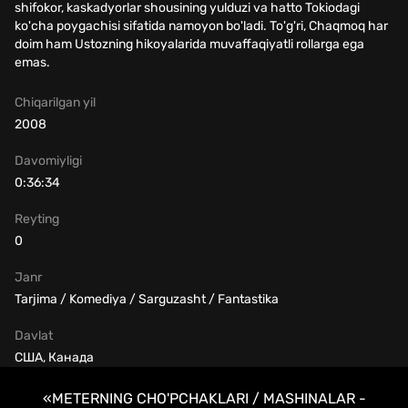
shifokor, kaskadyorlar shousining yulduzi va hatto Tokiodagi
ko'cha poygachisi sifatida namoyon bo'ladi. To'g'ri, Chaqmoq har
doim ham Ustozning hikoyalarida muvaffaqiyatli rollarga ega
emas.
Chiqarilgan yil
2008
Davomiyligi
0:36:34
Reyting
0
Janr
Tarjima / Komediya / Sarguzasht / Fantastika
Davlat
США, Канада
«METERNING CHO'PCHAKLARI / MASHINALAR -