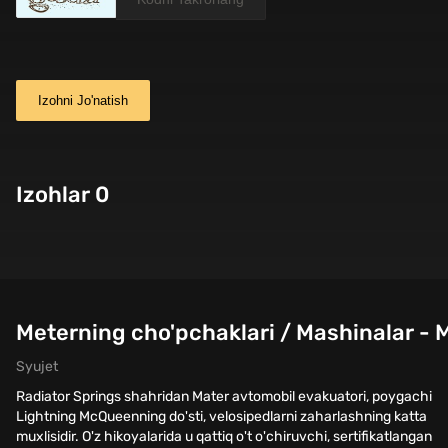
Izohni Jo'natish
Izohlar 0
Meterning cho'pchaklari / Mashinalar - M
Syujet
Radiator Springs shahridan Mater avtomobil evakuatori, poygachi
Lightning McQueenning do'sti, velosipedlarni zaharlashning katta
muxlisidir. O'z hikoyalarida u qattiq o't o'chiruvchi, sertifikatlangan