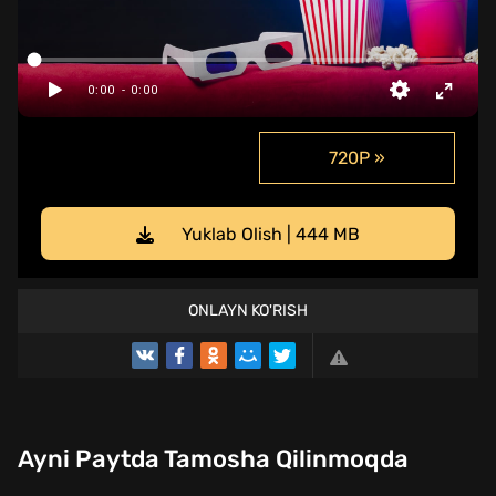
720P »
Yuklab Olish | 444 MB
ONLAYN KO'RISH
Ayni Paytda Tamosha Qilinmoqda