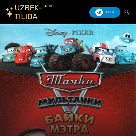
.com
UZBEK-
Kanal
TILIDA
Izlash