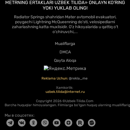
METRNING ERTAKLARI UZBEK TILIDA» ONLAYN KO'RING
YOKI YUKLAB OLING!
Radiator Springs shahridan Mater avtomobil evakuatori,
poygachi Lightning McQueenning do'sti, velosipedlarni
zaharlashning katta muxlisidir. O'z hikoyalarida u qattiq o't
o'chiruvchi,...
Mualiflarga
DMCA
Qayta Aloqa
Reklama Uchun:
@rekla_me
Xamkorlik:
uzbek.tilida@internet.ru
Copyright
2026 ©Uzbek-Tilida.Com
Barcha huquqlar himoyalangan. Filmlarga bo'lgan huquq ularning mualliflariga
Мы в соцсетях: