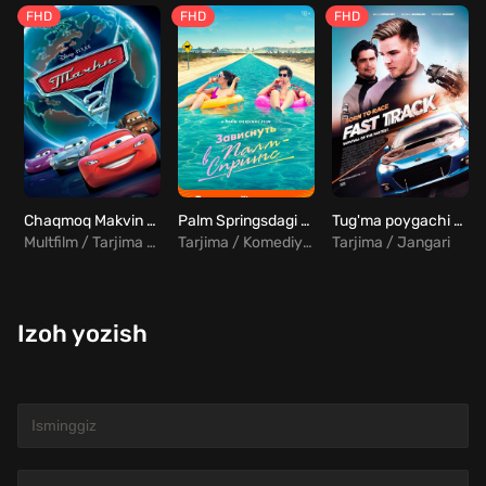
FHD
FHD
FHD
Chaqmoq Makvin 2 / Mashinalar 2 / Antiqa poyga 2 Uzbek tilida
Palm Springsdagi ta'til / Palm Springsdagi kanikul Uzbek Tilida
Tug'ma poygachi 2 Uzbek Tilida
Multfilm / Tarjima / Komediya / Sarguzasht
Tarjima / Komediya / Melodrama / Fantastika
Tarjima / Jangari
Izoh yozish