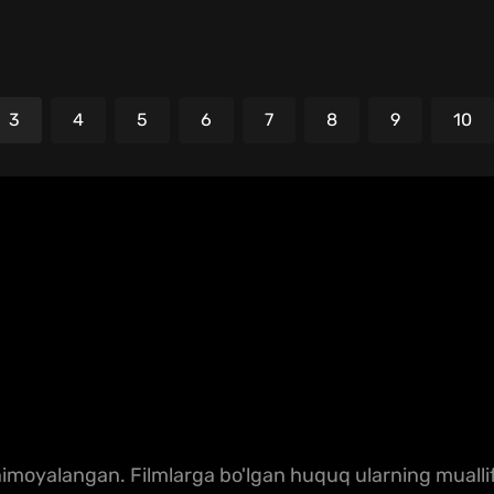
3
4
5
6
7
8
9
10
!
moyalangan. Filmlarga bo'lgan huquq ularning muallifl