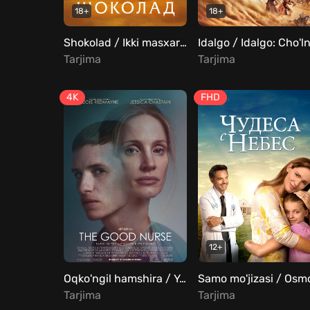
18+
18+
Shokolad / Ikki masxaraboz Uzbek Tilida
Tarjima
Tarjima
4K
FHD
12+
Oqko'ngil hamshira / Yaxshi hamshira / Yaxshi tibbiyot xodimi Uzbek tilida
Tarjima
Tarjima