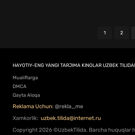
1
2
HAYOTIY-ENG YANGI TARJIMA KINOLAR UZBEK TILIDA
Mualiflarga
DMCA
Qayta Aloqa
Reklama Uchun:
@rekla_me
Xamkorlik:
uzbek.tilida@internet.ru
Copyright
2026 ©UzbekTilida.
Barcha huquqlar hi