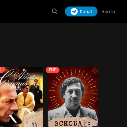
Kanal
Войти
Izlash
D
FHD