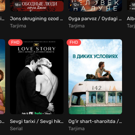
18+
12+
1
Idalgo / Idalgo: Cho'lni ta'qib qilish Uzbek Tilida
Jons okrugining ozod odamlari / Jons okrugidagi erkin odamlar / Jonsning bepul shtati Uzbek Tilida
Oyga parvoz / Oydagi odam / Birinchi odam Uzbek Tilida
Tarjima
Tarjima
Tar
FHD
FHD
Samo mo'jizasi / Osmondagi mo'jizalar Uzbek Tilida
Sevgi tarixi / Sevgi hikoyasi Barcha qismlar Uzbek Tilida
Og'ir shart-sharoitda / Yovvoyi tabiatda Uzbek Tilida
Serial
Tarjima