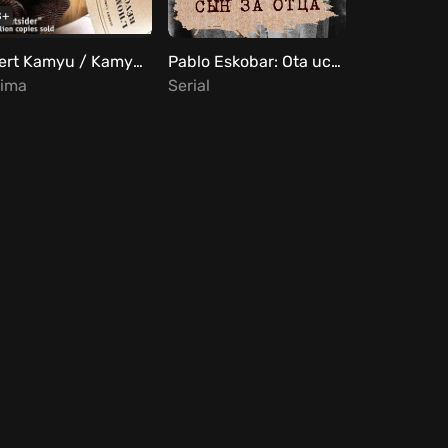
8+
Albert Kamyu / Kamyu Uzbek Tilida
Pablo Eskobar: Ota uchun o'g'il Barcha qismlar Uzbek Tilida
jima
Serial