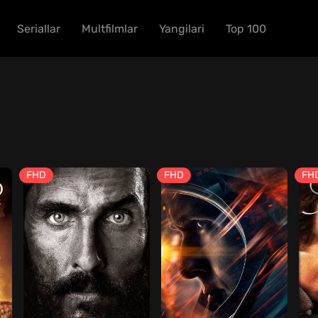
Seriallar
Multfilmlar
Yangilari
Top 100
FHD
FHD
FH