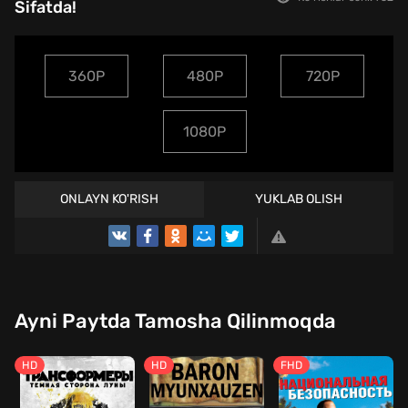
Sifatda!
360P
480P
720P
1080P
ONLAYN KO'RISH
YUKLAB OLISH
TREYLER
Ayni Paytda Tamosha Qilinmoqda
HD
HD
FHD