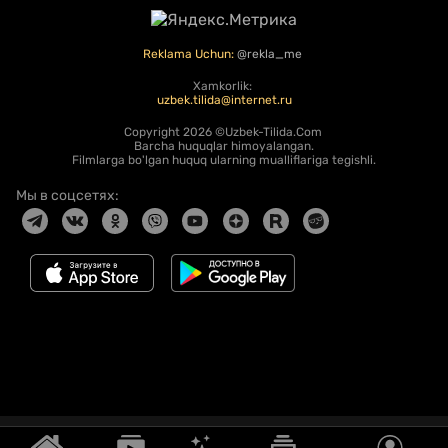
Reklama Uchun:
@rekla_me
Xamkorlik:
uzbek.tilida@internet.ru
Copyright
2026 ©Uzbek-Tilida.Com
Barcha huquqlar himoyalangan.
Filmlarga bo'lgan huquq ularning mualliflariga tegishli.
Мы в соцсетях: