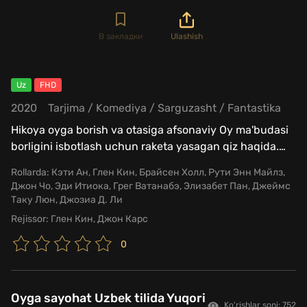
В закладки
Ulashish
Uz
FHD
2020
Tarjima
/
Komediya
/
Sarguzasht
/
Fantastika
Hikoya oyga borish va otasiga afsonaviy Oy ma'budasi
borligini isbotlash uchun raketa yasagan qiz haqida.
…
Rollarda:
Кэти Ан, Глен Кин, Брайсен Холл, Рути Энн Майлз,
Джон Чо, Эди Итиока, Грег Ватанабэ, Элизабет Пан, Джеймс
Таку Люн, Джозиа Д. Ли
Rejissor:
Глен Кин, Джон Карс
0
Oyga sayohat Uzbek tilida Yuqori
Ko'rishlar soni: 752