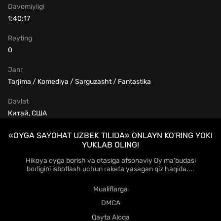
Davomiyligi
1:40:17
Reyting
0
Janr
Tarjima / Komediya / Sarguzasht / Fantastika
Davlat
Китай, США
«OYGA SAYOHAT UZBEK TILIDA» ONLAYN KO'RING YOKI
YUKLAB OLING!
Hikoya oyga borish va otasiga afsonaviy Oy ma'budasi
borligini isbotlash uchun raketa yasagan qiz haqida....
Mualiflarga
DMCA
Qayta Aloqa