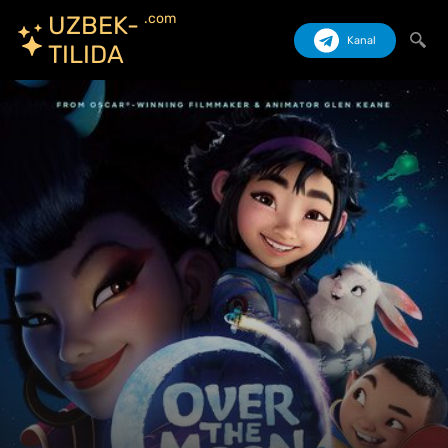
.com
UZBEK-
Kanal
TILIDA
Izlash