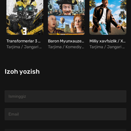
Transformerlar 3 Uzbek tilida
Baron Myunxauzen Uzbek tilida
Milliy xavfsizlik / Xizmatdagi Sherik Uzbek tilida
Tarjima / Jangari / Sarguzasht / Fantastika
Tarjima / Komediya / Sarguzasht
Tarjima / Jangari / Komediya
Izoh yozish