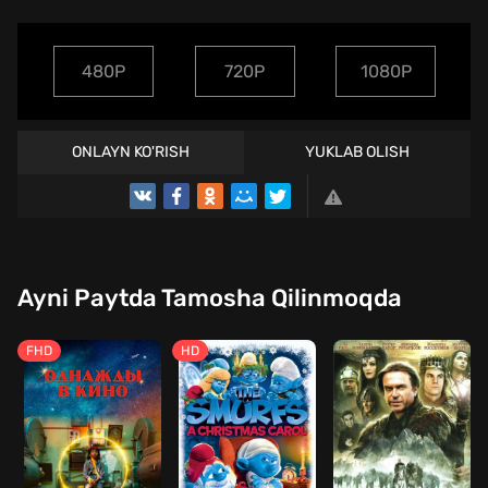
480P
720P
1080P
ONLAYN KO'RISH
YUKLAB OLISH
Ayni Paytda Tamosha Qilinmoqda
FHD
HD