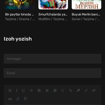
12+
Bir paytlar kinoda / Bir kuni kinoda / Bir vaqtlar kinoda Uzbek Tilida
Smurfchalarda yangi yil Uzbek tilida
Buyuk Merlin barcha qismlar Uzbek tilida
Tarjima / Drama / Hind
Multfilm / Tarjima / Drama / Komediya / Sarguzasht
Serial / Tarjima / Jangari / Drama / Melodrama / Sarguzasht
Izoh yozish