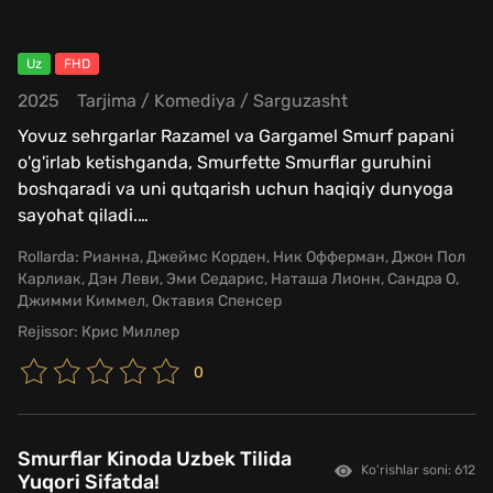
Uz
FHD
2025
Tarjima
/
Komediya
/
Sarguzasht
Yovuz sehrgarlar Razamel va Gargamel Smurf papani
o'g'irlab ketishganda, Smurfette Smurflar guruhini
boshqaradi va uni qutqarish uchun haqiqiy dunyoga
sayohat qiladi.
…
Rollarda:
Рианна, Джеймс Корден, Ник Офферман, Джон Пол
Карлиак, Дэн Леви, Эми Седарис, Наташа Лионн, Сандра О,
Джимми Киммел, Октавия Спенсер
Rejissor:
Крис Миллер
0
Smurflar Kinoda Uzbek Tilida
Ko'rishlar soni: 612
Yuqori Sifatda!