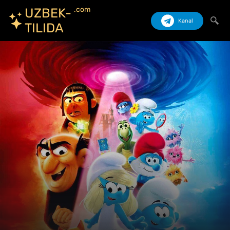
.com
UZBEK-
Kanal
TILIDA
Izlash