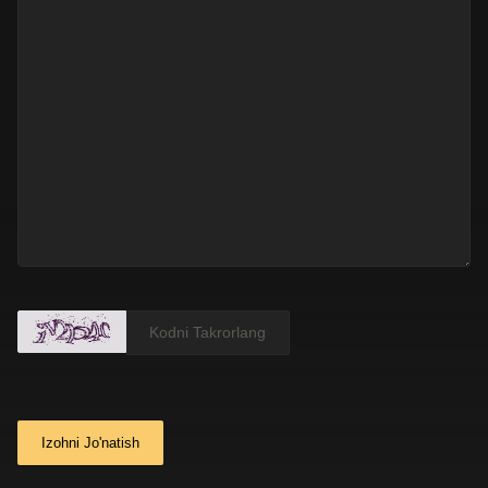
Izohni Jo'natish