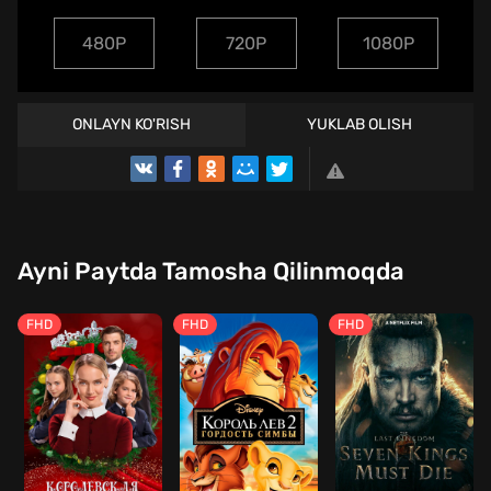
480P
720P
1080P
ONLAYN KO'RISH
YUKLAB OLISH
Ayni Paytda Tamosha Qilinmoqda
FHD
FHD
FHD