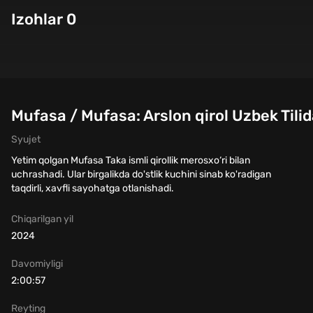
Izohlar 0
Mufasa / Mufasa: Arslon qirol Uzbek Tili
Syujet
Yetim qolgan Mufasa Taka ismli qirollik merosxo‘ri bilan
uchrashadi. Ular birgalikda do'stlik kuchini sinab ko'radigan
taqdirli, xavfli sayohatga otlanishadi.
Chiqarilgan yil
2024
Davomiyligi
2:00:57
Reyting