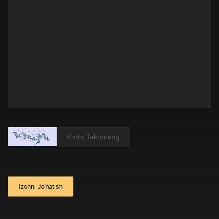
Izohni Jo'natish