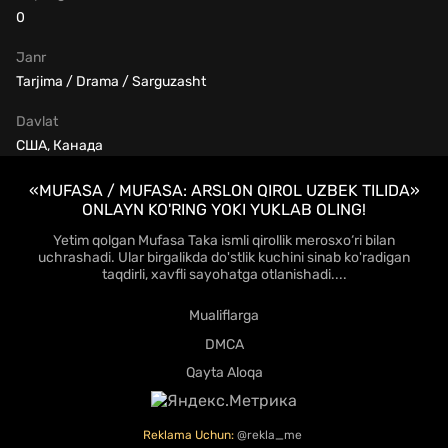
0
Janr
Tarjima / Drama / Sarguzasht
Davlat
США, Канада
«MUFASA / MUFASA: ARSLON QIROL UZBEK TILIDA»
ONLAYN KO'RING YOKI YUKLAB OLING!
Yetim qolgan Mufasa Taka ismli qirollik merosxo‘ri bilan
uchrashadi. Ular birgalikda do'stlik kuchini sinab ko'radigan
taqdirli, xavfli sayohatga otlanishadi....
Mualiflarga
DMCA
Qayta Aloqa
Reklama Uchun:
@rekla_me