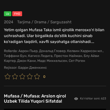
Uz
FHD
2024
Tarjima
/
Drama
/
Sarguzasht
Yetim qolgan Mufasa Taka ismli qirollik merosxo‘ri bilan
uchrashadi. Ular birgalikda do'stlik kuchini sinab
ko'radigan taqdirli, xavfli sayohatga otlanishadi.
…
Rollarda:
Аарон Пьер, Дональд Гловер, Келвин Харрисон мл.,
Тиффани Бун, Кагисо Ледига, Престон Найман, Блу Айви
Картер, Джон Кани, Мадс Миккельсен, Сет Роген
Rejissor:
Барри Дженкинс
0
Mufasa / Mufasa: Arslon qirol
Ko'rishlar soni: 623
Uzbek Tilida Yuqori Sifatda!