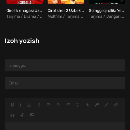
Qirollik enagasi Uzbek Tilida
Qirol sher 2 Uzbek tilida
So'nggi qirollik: Yettinchi qirollik o'lishi kerak Uzbek tilida
Tarjima / Drama / Komediya / Melodrama
Multfilm / Tarjima / Drama / Melodrama / Sarguzasht
Tarjima / Jangari / Drama / Tarixiy
Izoh yozish