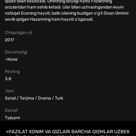
qizlari bilan kesishadi. Ominning boyligi hatto Foziletning
orzularidan ham oshib ketadi. Ular bilan uchrashgandan keyin
nafaqat Ecening hayoti, balki oilaning buzilgan o'g'li Sinan Ominni
sevib qolgan Hazanning ham hayoti o'zgaradi.
Chiqarilgan yil
2017
Davomiyligi
~None
Reyting
3.8
Janr
Serial / Tarjima / Drama / Turk
Davlat
Турция
«FAZILAT XONIM VA QIZLARI BARCHA QISMLAR UZBEK