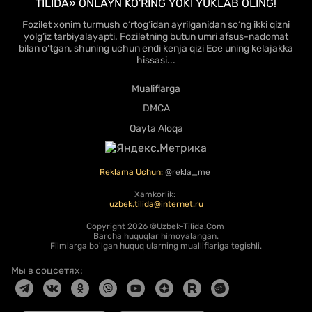
TILIDA» ONLAYN KO'RING YOKI YUKLAB OLING!
Fozilet xonim turmush o‘rtog‘idan ayrilganidan so‘ng ikki qizni
yolg‘iz tarbiyalayapti. Foziletning butun umri afsus-nadomat
bilan o‘tgan, shuning uchun endi kenja qizi Ece uning kelajakka
hissasi...
Mualiflarga
DMCA
Qayta Aloqa
Reklama Uchun:
@rekla_me
Xamkorlik:
uzbek.tilida@internet.ru
Copyright
2026 ©Uzbek-Tilida.Com
Barcha huquqlar himoyalangan.
Filmlarga bo'lgan huquq ularning mualliflariga tegishli.
Мы в соцсетях: