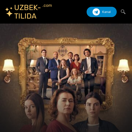
.com
UZBEK-
Kanal
TILIDA
Izlash