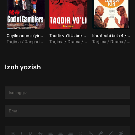
Qoyilmaqom o'yinchi Uzbek Tilida
Taqdir yo'li Uzbek tilida
Karatechi bola 4 / Kichkina ajdarho 4 Uzbek tilida
Tarjima / Jangari / Drama / Komediya
Tarjima / Drama / Komediya / Melodrama / Hind
Tarjima / Drama / Melodrama
Izoh yozish