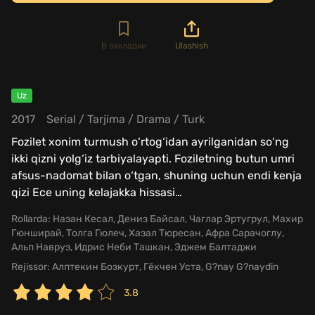
В закладки
Ulashish
Uz
2017
Serial
/
Tarjima
/
Drama
/
Turk
Fozilet xonim turmush o‘rtog‘idan ayrilganidan so‘ng
ikki qizni yolg‘iz tarbiyalayapti. Foziletning butun umri
afsus-nadomat bilan o‘tgan, shuning uchun endi kenja
qizi Ece uning kelajakka hissasi
…
Rollarda:
Назан Кесал, Дениз Байсал, Чаглар Эртугрул, Махир
Гюнширай, Толга Гюлеч, Хазал Тюресан, Афра Сарачоглу,
Альп Навруз, Идрис Неби Ташкан, Эджем Балтаджи
Rejissor:
Алптекин Бозкурт, Гёкчен Уста, G?nay G?naydin
3.8