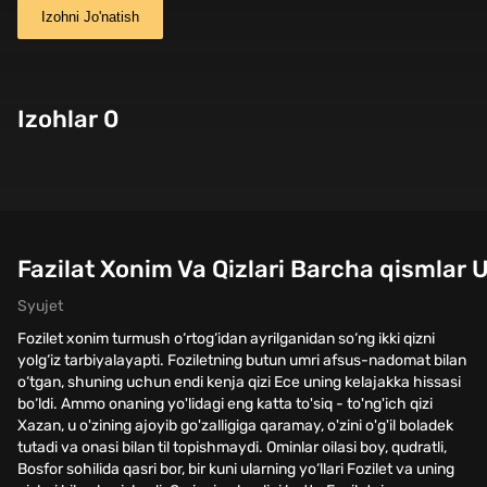
Izohni Jo'natish
Izohlar 0
Fazilat Xonim Va Qizlari Barcha qismlar U
Syujet
Fozilet xonim turmush o‘rtog‘idan ayrilganidan so‘ng ikki qizni
yolg‘iz tarbiyalayapti. Foziletning butun umri afsus-nadomat bilan
o‘tgan, shuning uchun endi kenja qizi Ece uning kelajakka hissasi
bo‘ldi. Ammo onaning yo'lidagi eng katta to'siq - to'ng'ich qizi
Xazan, u o'zining ajoyib go'zalligiga qaramay, o'zini o'g'il boladek
tutadi va onasi bilan til topishmaydi. Ominlar oilasi boy, qudratli,
Bosfor sohilida qasri bor, bir kuni ularning yo‘llari Fozilet va uning