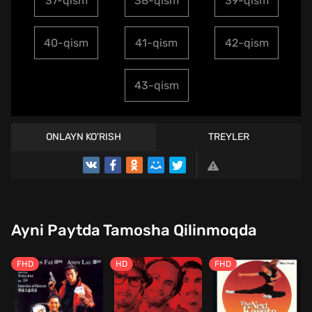
37-qism
38-qism
39-qism
40-qism
41-qism
42-qism
43-qism
ONLAYN KO'RISH
TREYLER
Ayni Paytda Tamosha Qilinmoqda
FHD
HD
FHD