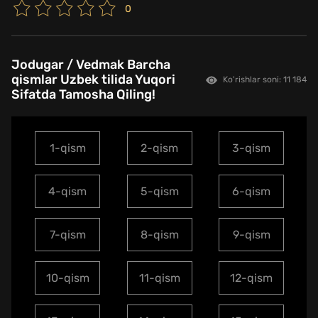
0
Jodugar / Vedmak Barcha
qismlar Uzbek tilida Yuqori
Ko'rishlar soni: 11 184
Sifatda Tamosha Qiling!
1-qism
2-qism
3-qism
4-qism
5-qism
6-qism
7-qism
8-qism
9-qism
10-qism
11-qism
12-qism