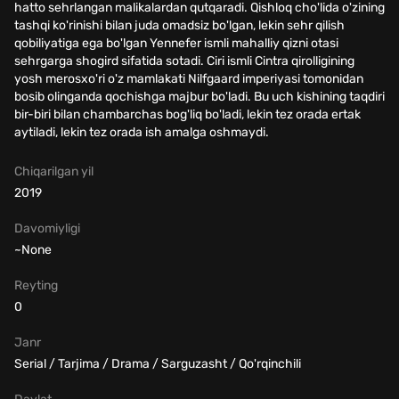
hatto sehrlangan malikalardan qutqaradi. Qishloq cho'lida o'zining
tashqi ko'rinishi bilan juda omadsiz bo'lgan, lekin sehr qilish
qobiliyatiga ega bo'lgan Yennefer ismli mahalliy qizni otasi
sehrgarga shogird sifatida sotadi. Ciri ismli Cintra qirolligining
yosh merosxo'ri o'z mamlakati Nilfgaard imperiyasi tomonidan
bosib olinganda qochishga majbur bo'ladi. Bu uch kishining taqdiri
bir-biri bilan chambarchas bog'liq bo'ladi, lekin tez orada ertak
aytiladi, lekin tez orada ish amalga oshmaydi.
Chiqarilgan yil
2019
Davomiyligi
~None
Reyting
0
Janr
Serial / Tarjima / Drama / Sarguzasht / Qo'rqinchili