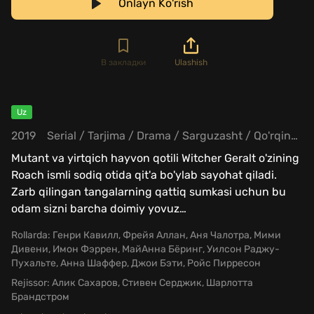
Onlayn Ko'rish
В закладки
Ulashish
Uz
2019
Serial
/
Tarjima
/
Drama
/
Sarguzasht
/
Qo'rqinchili
Mutant va yirtqich hayvon qotili Witcher Geralt o'zining
Roach ismli sodiq otida qit'a bo'ylab sayohat qiladi.
Zarb qilingan tangalarning qattiq sumkasi uchun bu
odam sizni barcha doimiy yovuz
…
Rollarda:
Генри Кавилл, Фрейя Аллан, Аня Чалотра, Мими
Дивени, Имон Фэррен, МайАнна Бёринг, Уилсон Раджу-
Пухальте, Анна Шаффер, Джои Бэти, Ройс Пирресон
Rejissor:
Алик Сахаров, Стивен Серджик, Шарлотта
Брандстром