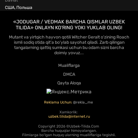
Davlat
США, Польша
«JODUGAR / VEDMAK BARCHA QISMLAR UZBEK
TILIDA» ONLAYN KO'RING YOKI YUKLAB OLING!
Mutant va yirtqich hayvon qotili Witcher Geralt o'zining Roach
ismli sodiq otida qit'a bo'ylab sayohat qiladi. Zarb qilingan
tangalarning qattiq sumkasi uchun bu odam sizni barcha
doimiy yovuz...
Mualiflarga
DMCA
Qayta Aloqa
Reklama Uchun:
@rekla_me
Xamkorlik:
uzbek.tilida@internet.ru
Copyright
2026 ©Uzbek-Tilida.Com
Barcha huquqlar himoyalangan.
Filmlarga bo'lgan huquq ularning mualliflariga tegishli.