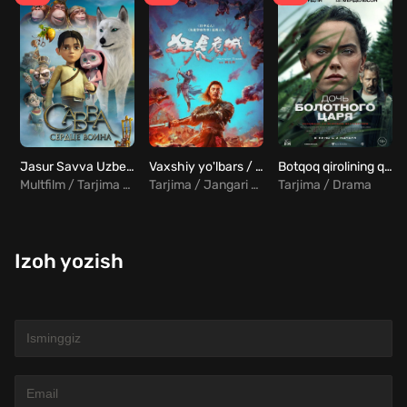
Jasur Savva Uzbek Tilida
Vaxshiy yo'lbars / Yo'lbars mutant Uzbek Tilida
Botqoq qirolining qizi Uzbek tilida
Multfilm / Tarjima / Sarguzasht
Tarjima / Jangari / Qo'rqinchili
Tarjima / Drama
Izoh yozish