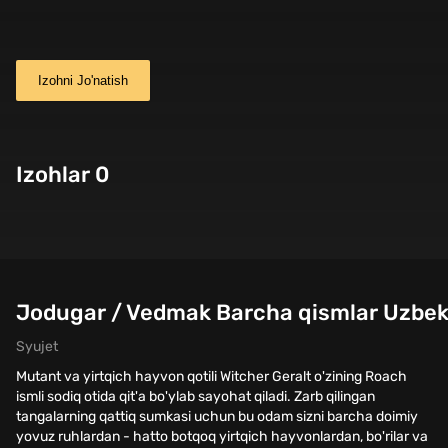
Izohni Jo'natish
Izohlar 0
Jodugar / Vedmak Barcha qismlar Uzbek 
Syujet
Mutant va yirtqich hayvon qotili Witcher Geralt o'zining Roach
ismli sodiq otida qit'a bo'ylab sayohat qiladi. Zarb qilingan
tangalarning qattiq sumkasi uchun bu odam sizni barcha doimiy
yovuz ruhlardan - hatto botqoq yirtqich hayvonlardan, bo'rilar va