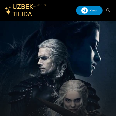
.com
UZBEK-
Kanal
TILIDA
Izlash