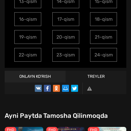
13-qism
14-qism
15-qism
16-qism
17-qism
18-qism
19-qism
20-qism
21-qism
22-qism
23-qism
24-qism
ONLAYN KO'RISH
TREYLER
Ayni Paytda Tamosha Qilinmoqda
FHD
FHD
FHD