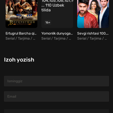
16+
Ertugrul Barcha qismlar Uzbek tilida
Yomonlik dunyoga Ustun Bo'la Olmas 104,105,106,107,108 ... 110 Uzbek tilida
Sevgi rishtasi 100, 101, 102, 103, 104, 105, 106, 107, 108, 109, 110 qismlar Uzbek tilida Hind serial
Serial / Tarjima / Jangari / Drama / Tarixiy / Sarguzasht / Turk
Serial / Tarjima / Jangari / Drama / Turk
Serial / Tarjima / Drama / Hind
Izoh yozish