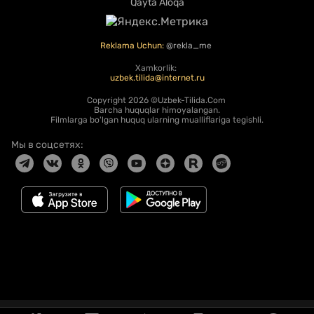
Qayta Aloqa
Reklama Uchun:
@rekla_me
Xamkorlik:
uzbek.tilida@internet.ru
Copyright
2026 ©Uzbek-Tilida.Com
Barcha huquqlar himoyalangan.
Filmlarga bo'lgan huquq ularning mualliflariga tegishli.
Мы в соцсетях: