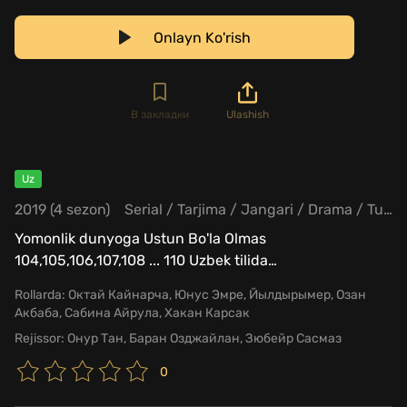
Onlayn Ko'rish
В закладки
Ulashish
Uz
2019 (4 sezon)
Serial
/
Tarjima
/
Jangari
/
Drama
/
Turk
Yomonlik dunyoga Ustun Bo'la Olmas
104,105,106,107,108 ... 110 Uzbek tilida
…
Rollarda:
Октай Кайнарча, Юнус Эмре, Йылдырымер, Озан
Акбаба, Сабина Айрула, Хакан Карсак
Rejissor:
Онур Тан, Баран Озджайлан, Зюбейр Сасмаз
0