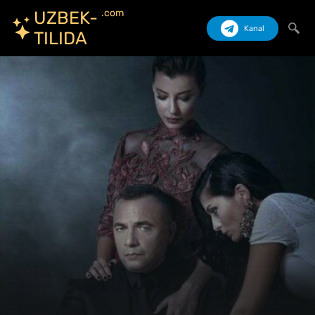
.com
UZBEK-
Kanal
TILIDA
Izlash