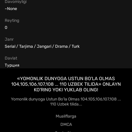
Davomiyligi
~None
Reyting
0
Janr
Serial / Tarjima / Jangari / Drama / Turk
Davlat
Турция
«YOMONLIK DUNYOGA USTUN BO'LA OLMAS
104,105,106,107,108 ... 110 UZBEK TILIDA» ONLAYN
KO'RING YOKI YUKLAB OLING!
Yomonlik dunyoga Ustun Bo'la Olmas 104,105,106,107,108 ...
110 Uzbek tilida...
Mualiflarga
DMCA