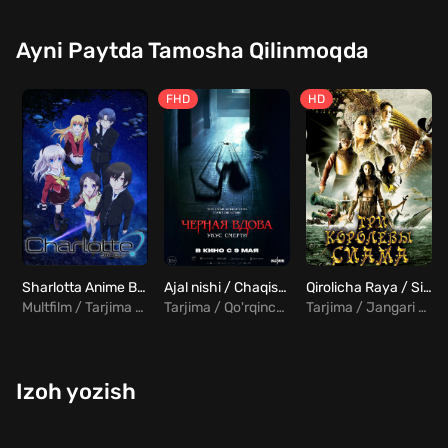
Ayni Paytda Tamosha Qilinmoqda
FHD
HD
Sharlotta Anime Barcha qismlar Uzbek Tilida
Ajal nishi / Chaqish Uzbek tilida
Qirolicha Raya / Siamning uchta malikasi Uzbek tilida
Multfilm / Tarjima / Drama
Tarjima / Qo'rqinchili
Tarjima / Jangari / Tarixiy / Sarguzasht
Izoh yozish