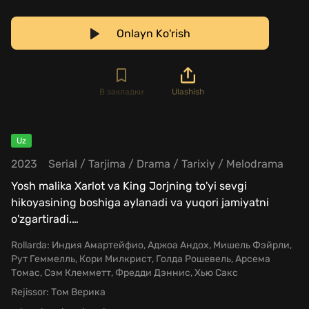
Onlayn Ko'rish
В закладки
Ulashish
Uz
2023
Serial
/
Tarjima
/
Drama
/
Tarixiy
/
Melodrama
Yosh malika Xarlot va King Jorjning to'yi sevgi
hikoyasining boshiga aylanadi va yuqori jamiyatni
o'zgartiradi.
…
Rollarda:
Индия Амартейфио, Аджоа Андох, Мишель Фэйрли,
Рут Геммелль, Кори Милкрист, Голда Рошевель, Арсема
Томас, Сэм Клемметт, Фредди Дэннис, Хью Сакс
Rejissor:
Том Верика