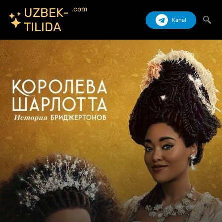
.com
UZBEK-
Kanal
TILIDA
Izlash