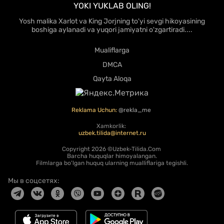
YOKI YUKLAB OLING!
Yosh malika Xarlot va King Jorjning to'yi sevgi hikoyasining
boshiga aylanadi va yuqori jamiyatni o'zgartiradi....
Mualiflarga
DMCA
Qayta Aloqa
Reklama Uchun:
@rekla_me
Xamkorlik:
uzbek.tilida@internet.ru
Copyright
2026 ©Uzbek-Tilida.Com
Barcha huquqlar himoyalangan.
Filmlarga bo'lgan huquq ularning mualliflariga tegishli.
Мы в соцсетях: