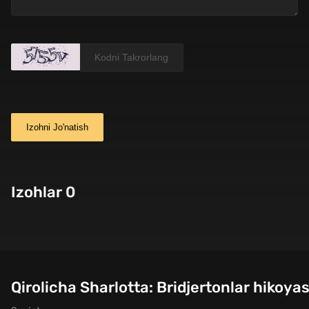
Izohni Jo'natish
Izohlar 0
Qirolicha Sharlotta: Bridjertonlar hikoya