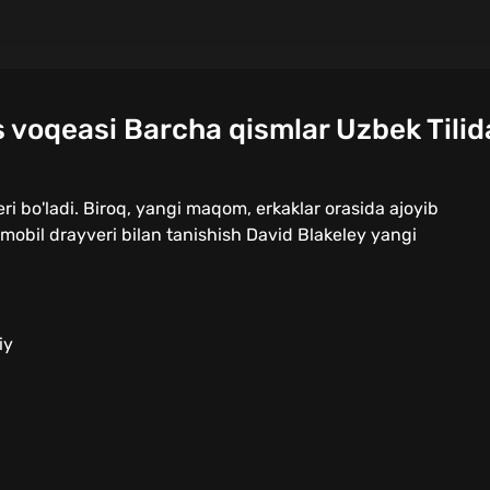
 voqeasi Barcha qismlar Uzbek Tilid
eri bo'ladi. Biroq, yangi maqom, erkaklar orasida ajoyib
omobil drayveri bilan tanishish David Blakeley yangi
iy