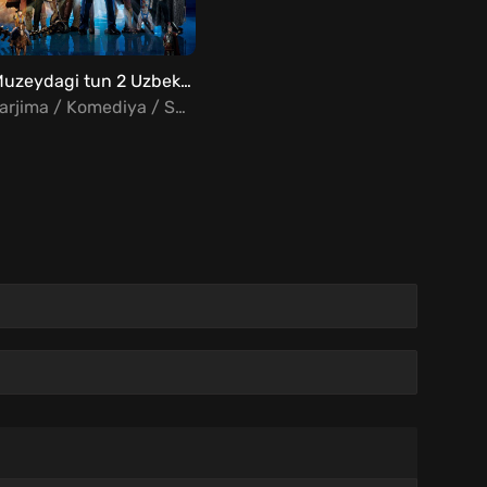
Muzeydagi tun 2 Uzbek tilida
Tarjima / Komediya / Sarguzasht