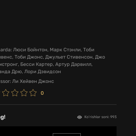
larda:
Люси Бойнтон, Марк Стэнли, Тоби
венс, Тоби Джонс, Джульет Стивенсон, Джо
стронг, Бесси Картер, Артур Дарвилл,
анда Дрю, Лори Дэвидсон
issor:
Ли Хейвен Джонс
0
ng!
Ko'rishlar soni: 993