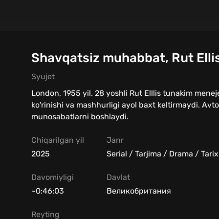
Shavqatsiz muhabbat, Rut Ellis
Syujet
London, 1955 yil. 28 yoshli Rut Elllis tunakim menej
ko'rinishi va mashhurligi ayol baxt keltirmaydi. Avt
munosabatlarni boshlaydi.
Chiqarilgan yil
Janr
2025
Serial / Tarjima / Drama / Tarix
Davomiyligi
Davlat
~0:46:03
Великобритания
Reyting