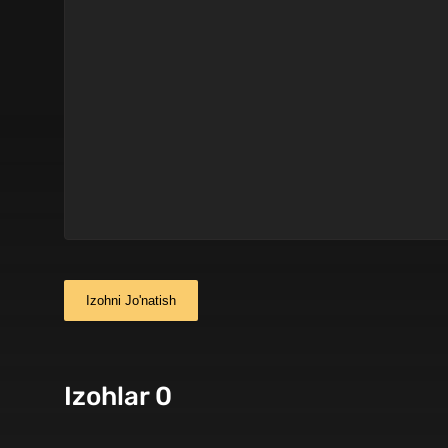
Izohni Jo'natish
Izohlar 0