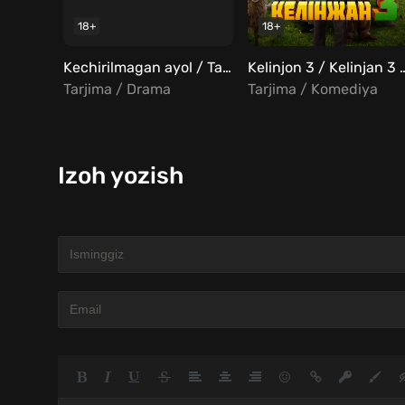
18+
18+
Kechirilmagan ayol / Taslim bo'lmas ayol Uzbek tilida
Kelinjon 3 / Kelinja
Tarjima / Drama
Tarjima / Komediya
Izoh yozish