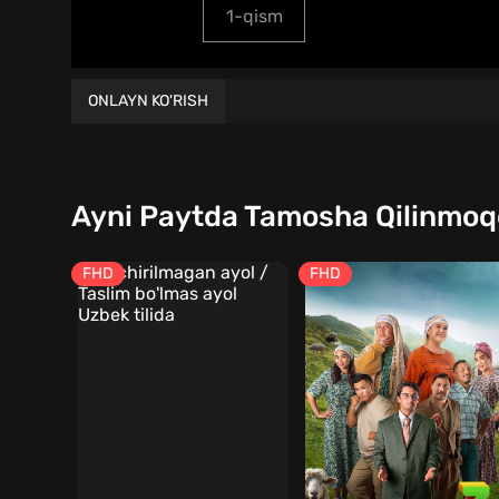
1-qism
ONLAYN KO'RISH
Ayni Paytda Tamosha Qilinmo
FHD
FHD