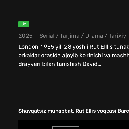
Uz
2025
Serial
/
Tarjima
/
Drama
/
Tarixiy
London, 1955 yil. 28 yoshli Rut Elllis tun
erkaklar orasida ajoyib ko'rinishi va mash
drayveri bilan tanishish David
…
Shavqatsiz muhabbat, Rut Ellis voqeasi Barc