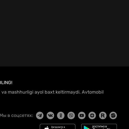
LING!
hi va mashhurligi ayol baxt keltirmaydi. Avtomobil
Мы в соцсетях: