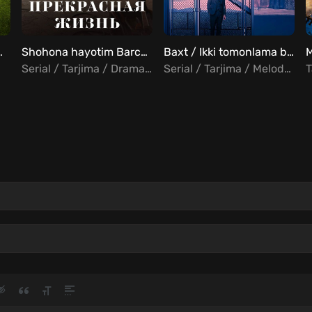
n 3 Uzbek Tilida
Shohona hayotim Barcha qismlar Uzbek Tilida
Baxt / Ikki tomonlama baxt / Ittifoq Barcha qismlar Uzbek Tilida
Serial / Tarjima / Drama / Turk
Serial / Tarjima / Melodrama