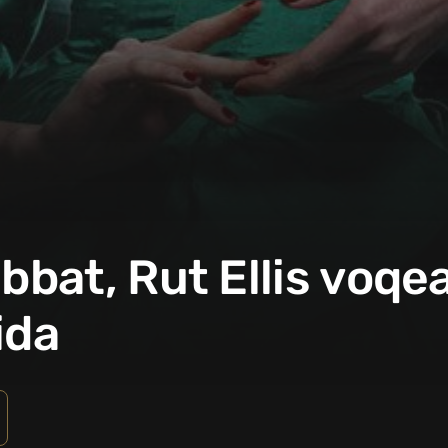
bat, Rut Ellis voqe
ida