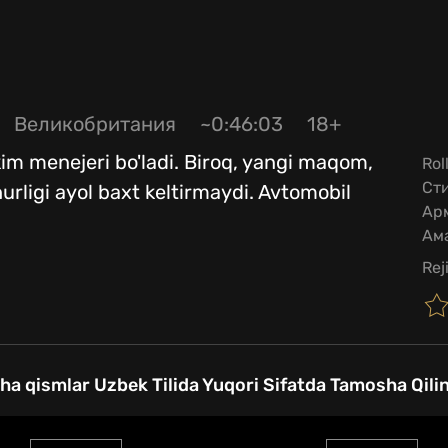
Великобритания
~0:46:03
18+
akim menejeri bo'ladi. Biroq, yangi maqom,
Rol
Сти
hurligi ayol baxt keltirmaydi. Avtomobil
Арм
Ам
Rej
ha qismlar Uzbek Tilida Yuqori Sifatda Tamosha Qili