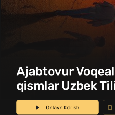
Ajabtovur Voqeala
qismlar Uzbek Til
Onlayn Ko'rish