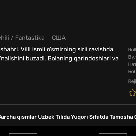
hili
/
Fantastika
США
ahri. Villi ismli o'smirning sirli ravishda
Rol
Ву
'nalishini buzadi. Bolaning qarindoshlari va
Нат
Бо
Rej
 Barcha qismlar Uzbek Tilida Yuqori Sifatda Tamosha Q