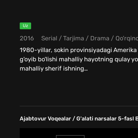
Uz
2016
Serial
/
Tarjima
/
Drama
/
Qo'rqinc
1980-yillar, sokin provinsiyadagi Amerika sh
g'oyib bo'lishi mahalliy hayotning qulay yo
mahalliy sherif ishning
…
Ajabtovur Voqealar / G'alati narsalar 5-fasl