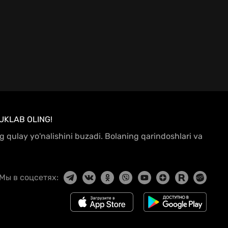
UKLAB OLING!
ing qulay yo'nalishini buzadi. Bolaning qarindoshlari va
Мы в соцсетях: