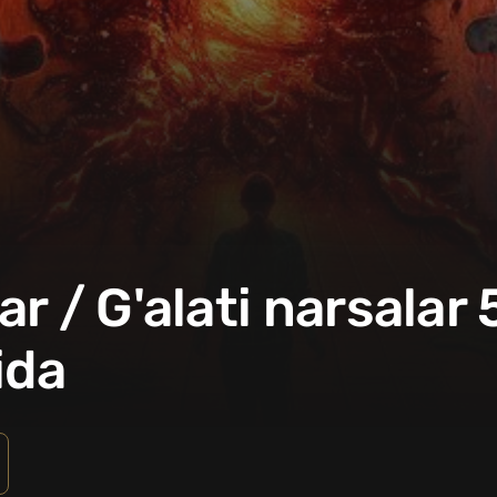
r / G'alati narsalar
ida