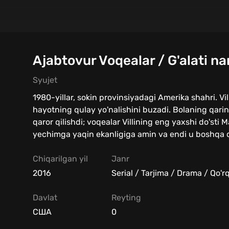
Ajabtovur Voqealar / G'alati na
Syujet
1980-yillar, sokin provinsiyadagi Amerika shahri. Vill
hayotning qulay yo'nalishini buzadi. Bolaning qarin
qaror qilishdi; voqealar Villining eng yaxshi do'sti 
yechimga yaqin ekanligiga amin va endi u boshqa dun
Chiqarilgan yil
Janr
2016
Serial / Tarjima / Drama / Qo'rq
Davlat
Reyting
США
0