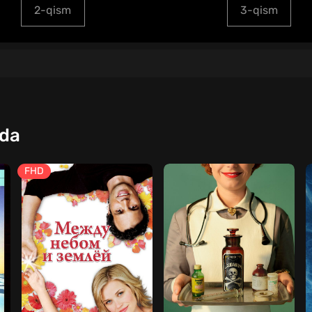
2-qism
3-qism
qda
FHD