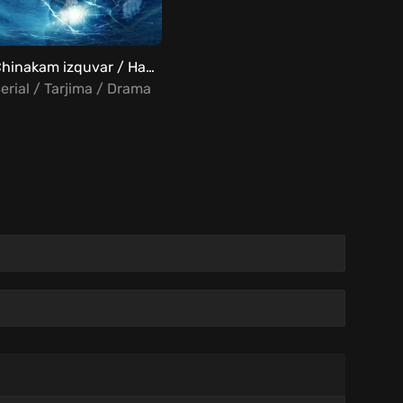
Chinakam izquvar / Haqiqiy detektiv Barcha qismlar Uzbek Tilida
erial / Tarjima / Drama