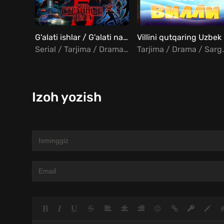
G'alati ishlar / G'alati narsalar 5-mavsum Uzbek Tilida
Vi
Serial / Tarjima / Drama / Qo'rqinchili / Fantastika
Tarjima / 
Izoh yozish