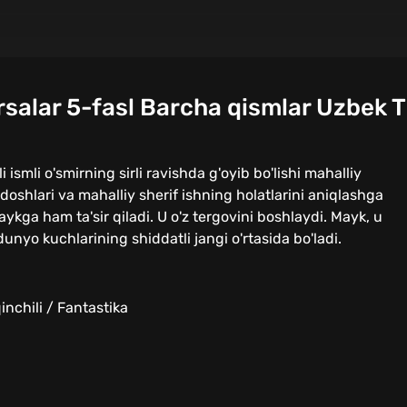
rsalar 5-fasl Barcha qismlar Uzbek T
i ismli o'smirning sirli ravishda g'oyib bo'lishi mahalliy
doshlari va mahalliy sherif ishning holatlarini aniqlashga
Maykga ham ta'sir qiladi. U o'z tergovini boshlaydi. Mayk, u
yo kuchlarining shiddatli jangi o'rtasida bo'ladi.
inchili / Fantastika