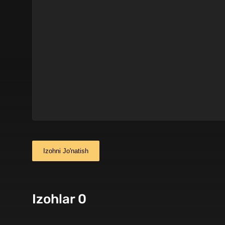
Izohni Jo'natish
Izohlar 0