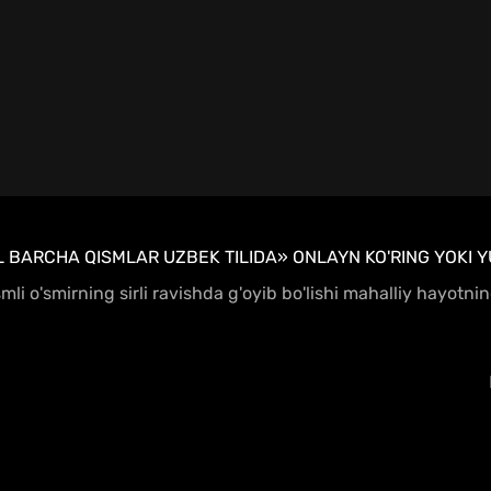
 BARCHA QISMLAR UZBEK TILIDA» ONLAYN KO'RING YOKI Y
ismli o'smirning sirli ravishda g'oyib bo'lishi mahalliy hayotn