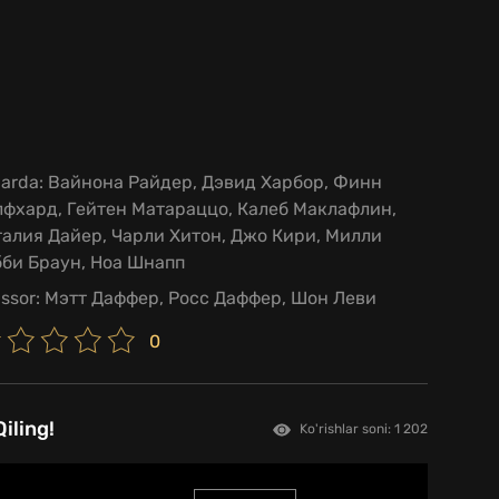
larda:
Вайнона Райдер, Дэвид Харбор, Финн
лфхард, Гейтен Матараццо, Калеб Маклафлин,
алия Дайер, Чарли Хитон, Джо Кири, Милли
бби Браун, Ноа Шнапп
issor:
Мэтт Даффер, Росс Даффер, Шон Леви
0
iling!
Ko'rishlar soni: 1 202