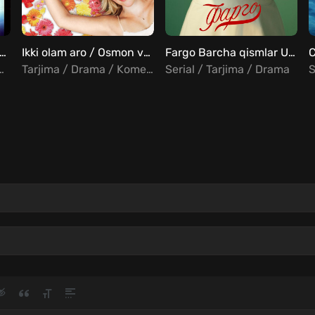
llini qutqaring Uzbek tilida
Ikki olam aro / Osmon va yer o'rtasida Uzbek Tilida
Fargo Barcha qismlar Uzbek Tilida
Drama / Sarguzasht
Tarjima / Drama / Komediya / Melodrama
Serial / Tarjima / Drama
S