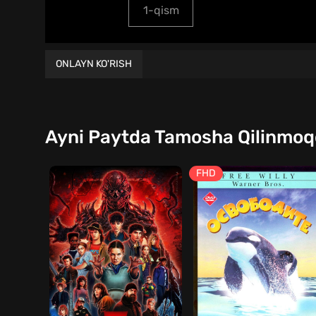
1-qism
ONLAYN KO'RISH
Ayni Paytda Tamosha Qilinmo
FHD