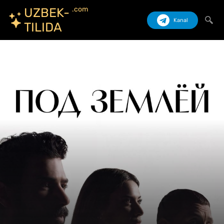
.com
UZBEK-
Kanal
TILIDA
Izlash