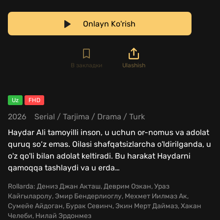
Onlayn Ko'rish
В закладки
Ulashish
Uz
FHD
2026
Serial
/
Tarjima
/
Drama
/
Turk
Haydar Ali tamoyilli inson, u uchun or-nomus va adolat
quruq so‘z emas. Oilasi shafqatsizlarcha o'ldirilganda, u
o'z qo'li bilan adolat keltiradi. Bu harakat Haydarni
qamoqqa tashlaydi va u erda
…
Rollarda:
Дениз Джан Акташ, Деврим Озкан, Ураз
Кайгыларолу, Эмир Бендерлиоглу, Мехмет Иилмаз Ак,
Сумейе Айдоган, Бурак Севинч, Экин Мерт Даймаз, Хакан
Челеби, Нилай Эрдонмез