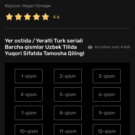
Rejissor:
Мурат Озтюрк
4.6
Yer ostida / Yeralti Turk seriali
Barcha qismlar Uzbek Tilida
Ko'rishlar soni: 4 865
Yuqori Sifatda Tamosha Qiling!
1-qism
2-qism
3-qism
4-qism
5-qism
6-qism
7-qism
8-qism
9-qism
10-qism
11-qism
12-qism