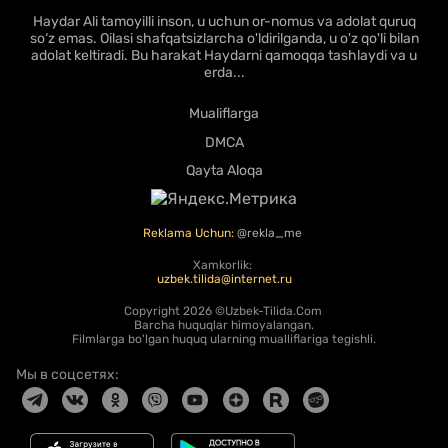
Haydar Ali tamoyilli inson, u uchun or-nomus va adolat quruq
so‘z emas. Oilasi shafqatsizlarcha o'ldirilganda, u o'z qo'li bilan
adolat keltiradi. Bu harakat Haydarni qamoqqa tashlaydi va u
erda...
Mualiflarga
DMCA
Qayta Aloqa
Reklama Uchun:
@rekla_me
Xamkorlik:
uzbek.tilida@internet.ru
Copyright
2026 ©Uzbek-Tilida.Com
Barcha huquqlar himoyalangan.
Filmlarga bo'lgan huquq ularning mualliflariga tegishli.
Мы в соцсетях: