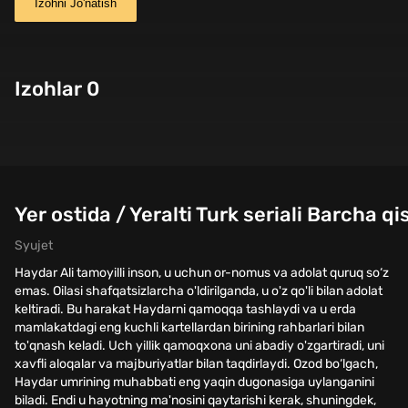
Izohni Jo'natish
Izohlar 0
Yer ostida / Yeralti Turk seriali Barcha q
Syujet
Haydar Ali tamoyilli inson, u uchun or-nomus va adolat quruq so‘z
emas. Oilasi shafqatsizlarcha o'ldirilganda, u o'z qo'li bilan adolat
keltiradi. Bu harakat Haydarni qamoqqa tashlaydi va u erda
mamlakatdagi eng kuchli kartellardan birining rahbarlari bilan
to'qnash keladi. Uch yillik qamoqxona uni abadiy o'zgartiradi, uni
xavfli aloqalar va majburiyatlar bilan taqdirlaydi. Ozod bo‘lgach,
Haydar umrining muhabbati eng yaqin dugonasiga uylanganini
biladi. Endi u hayotning ma'nosini qaytarishi kerak, shuningdek,