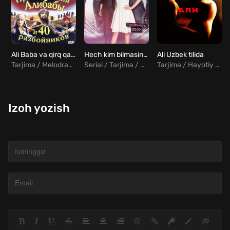
Ali Baba va qirq qaroqchining sarguzashtlari / Ali baba va 40 qaroqchi Uzbek Tilida
Hech kim bilmasin 78, 79, 80, 81, 82, 83, 84, 85, 86, 87, 88, 89, 90 qismlar Yangi turk serial Uzbek tilida
Ali Uzbek tilida
Tarjima / Melodrama / Sarguzasht / Hind
Serial / Tarjima / Jangari / Drama / Melodrama / Turk
Tarjima / Hayotiy / Drama
Izoh yozish