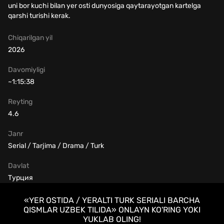
uni bor kuchi bilan yer osti dunyosiga qaytarayotgan kartelga
qarshi turishi kerak.
Chiqarilgan yil
2026
Davomiyligi
~1:15:38
Reyting
4.6
Janr
Serial / Tarjima / Drama / Turk
Davlat
Турция
«YER OSTIDA / YERALTI TURK SERIALI BARCHA
QISMLAR UZBEK TILIDA» ONLAYN KO'RING YOKI
YUKLAB OLING!