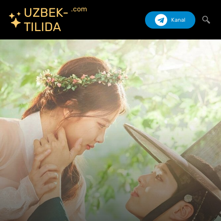
.com
UZBEK-
Kanal
TILIDA
Izlash