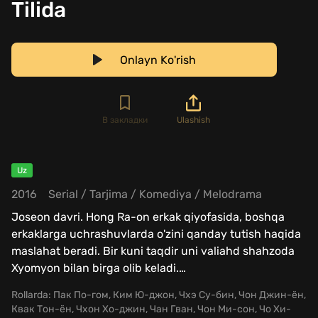
Tilida
Onlayn Ko'rish
В закладки
Ulashish
Uz
2016
Serial
/
Tarjima
/
Komediya
/
Melodrama
Joseon davri. Hong Ra-on erkak qiyofasida, boshqa
erkaklarga uchrashuvlarda o'zini qanday tutish haqida
maslahat beradi. Bir kuni taqdir uni valiahd shahzoda
Xyomyon bilan birga olib keladi.
…
Rollarda:
Пак По-гом, Ким Ю-джон, Чхэ Су-бин, Чон Джин-ён,
Квак Тон-ён, Чхон Хо-джин, Чан Гван, Чон Ми-сон, Чо Хи-