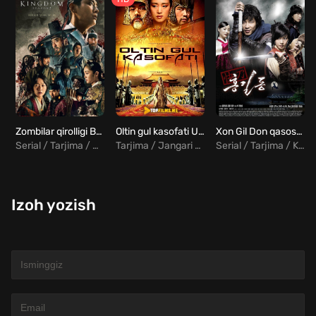
Zombilar qirolligi Barcha qismlar Uzbek tilida
Oltin gul kasofati Uzbek tilida
Xon Gil Don qasoskor Barcha qismlar Uzbek tilida
Serial / Tarjima / Jangari / Qo'rqinchili
Tarjima / Jangari / Drama / Tarixiy / Melodrama
Serial / Tarjima / Komediya / Melodrama / Sarguzasht
Izoh yozish