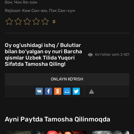
бон, Чон Хе-сон
Rejissor:
Ким Сон-юн, Пэк Сан-хун
0
Oy og'ushidagi ishq / Bulutlar
bilan bo'yalgan oy nuri Barcha
Ko'rishlar soni: 2 421
qismlar Uzbek Tilida Yuqori
Sifatda Tamosha Qiling!
ONLAYN KO'RISH
Ayni Paytda Tamosha Qilinmoqda
HD