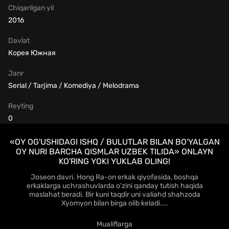
Chiqarilgan yil
2016
Davlat
Корея Южная
Janr
Serial / Tarjima / Komediya / Melodrama
Reyting
0
«OY OG'USHIDAGI ISHQ / BULUTLAR BILAN BO'YALGAN
OY NURI BARCHA QISMLAR UZBEK TILIDA» ONLAYN
KO'RING YOKI YUKLAB OLING!
Joseon davri. Hong Ra-on erkak qiyofasida, boshqa
erkaklarga uchrashuvlarda o'zini qanday tutish haqida
maslahat beradi. Bir kuni taqdir uni valiahd shahzoda
Xyomyon bilan birga olib keladi....
Mualiflarga