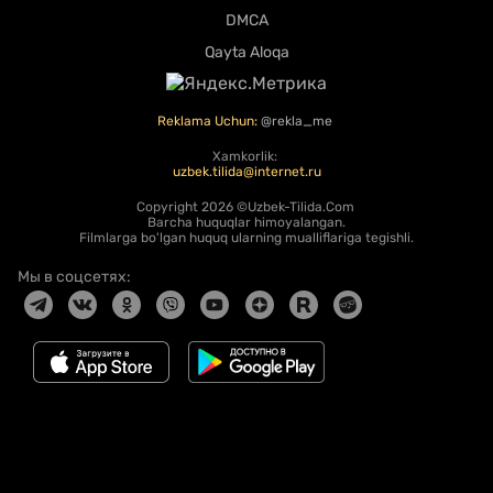
DMCA
Qayta Aloqa
Reklama Uchun:
@rekla_me
Xamkorlik:
uzbek.tilida@internet.ru
Copyright
2026 ©Uzbek-Tilida.Com
Barcha huquqlar himoyalangan.
Filmlarga bo'lgan huquq ularning mualliflariga tegishli.
Мы в соцсетях: