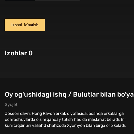
Izohni Jo'natish
Izohlar 0
Oy og'ushidagi ishq / Bulutlar bilan bo'y
Syujet
Joseon davri. Hong Ra-on erkak qiyofasida, boshqa erkaklarga
uchrashuvlarda o'zini qanday tutish haqida maslahat beradi. Bir
kuni taqdir uni valiahd shahzoda Xyomyon bilan birga olib keladi.