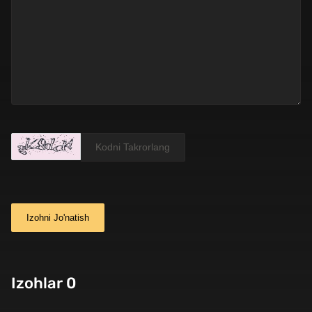
Izohni Jo'natish
Izohlar 0