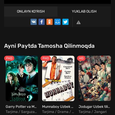
ONLAYN KO'RISH
YUKLAB OLISH
Ayni Paytda Tamosha Qilinmoqda
FHD
FHD
HD
Garry Potter va Mahfiy Hujra Uzbek tilida
Munnaboy Uzbek tilida
Jodugar Uzbek tilida
Tarjima / Sarguzasht
Tarjima / Drama / Komediya / Hind
Tarjima / Jangari