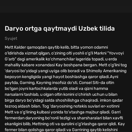
Daryo ortga qaytmaydi Uzbek tilida
Syujet
Mett Kalder qamoqdan qaytib kelib, bitta yomon odamni
o'ldirishda xizmat qilgan, o'zining olti yoshli o'g'li Markni "Yovvoyi
G'arb" dagi amerikalik ko'chmanchilar lagerida topadi, u erda
mahalliy kabare xonandasi Kay boshpana bergan. Mett o'g'lini tog
'daryosi bo'yidagi yangi uyiga olib boradi va Shimoliy Amerikaning
bepoyon kengligida yangi hayot boshlashga qaror qiladi.Ayni
paytda, Garning, Kayning insofsiz do'sti, Consel Siti-da oltin
bo'lgan joyni kartochkalarda yutib oladi va qizni hamma
narsalarni tashlab, u olgan oltin konini o'chirish uchun u bilan
birga daryo bo'yidagi salda shoshilishga chaqiradi. imkon qadar
tezroq aldash bilan. Tog 'daryosining notekis suvlari er-xotinni
Mett va o'g'lining kulbasi yonida to'xtashga majbur qiladi. Garri
fermerdan daryoning bo'ronli tezligi va sharsharalari bilan xavfli
ekanligini bilib, Mettning oti va qurolini o'g'irlashga qaror qildi. Kay
fermer bilan qolishga qaror qiladi va Garrining qaytib kelishini