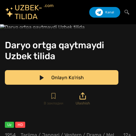
.com
UZBEK-
Kanal
TILIDA
Izlash
Daryo ortga qaytmaydi
Uzbek tilida
Onlayn Ko'rish
В закладки
Ulashish
Uz
HD
1954
Tarjima
/
Jangari
/
Vestern
/
Drama
/
Melodrama
12+