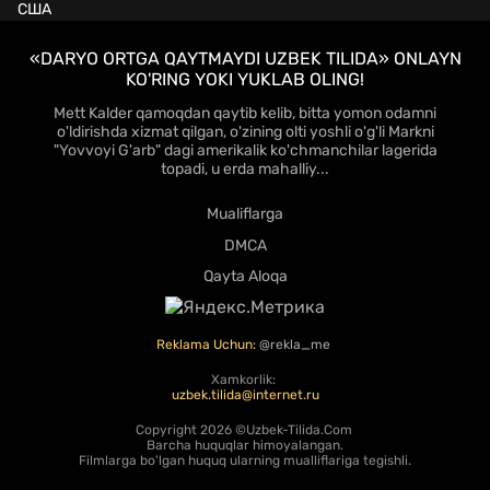
США
«DARYO ORTGA QAYTMAYDI UZBEK TILIDA» ONLAYN
KO'RING YOKI YUKLAB OLING!
Mett Kalder qamoqdan qaytib kelib, bitta yomon odamni
o'ldirishda xizmat qilgan, o'zining olti yoshli o'g'li Markni
"Yovvoyi G'arb" dagi amerikalik ko'chmanchilar lagerida
topadi, u erda mahalliy...
Mualiflarga
DMCA
Qayta Aloqa
Reklama Uchun:
@rekla_me
Xamkorlik:
uzbek.tilida@internet.ru
Copyright
2026 ©Uzbek-Tilida.Com
Barcha huquqlar himoyalangan.
Filmlarga bo'lgan huquq ularning mualliflariga tegishli.