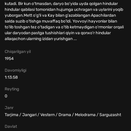
kutadi. Bir kun o'tmasdan, daryo bo'yida uyda qolgan hindular
hindular qabilasi tomonidan hujumga uchragan va uylarini yoqib
yuborgan.Mett o'g'li va Kay bilan g'azablangan Apachilardan
salda suzib o'tishga muvaffaq bo'ldi. Yovvoyi hayvonlar bilan
to'lib toshgan tez o'tadigan va o'tib ketmaydigan o'rmonlar orqali
ular daryodan pastga tushishlari qiyin va qonxo'r hindular
allaqachon ularning izidan yurishgan ...
Chiqarilgan yil
1954
Davomiyligi
1:13:58
Reyting
0
Janr
Tarjima / Jangari / Vestern / Drama / Melodrama / Sarguzasht
Davlat