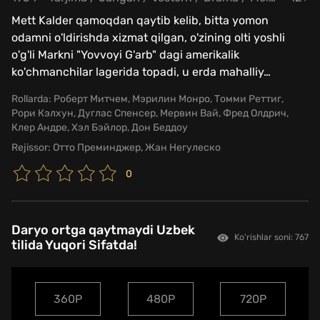
Mett Kalder qamoqdan qaytib kelib, bitta yomon
odamni o'ldirishda xizmat qilgan, o'zining olti yoshli
o'g'li Markni "Yovvoyi G'arb" dagi amerikalik
ko'chmanchilar lagerida topadi, u erda mahalliy
…
Rollarda:
Роберт Митчем, Мэрилин Монро, Томми Реттиг,
Рори Кэлхун, Дуглас Спенсер, Мервин Вай, Фред Олдрич,
Клер Андре, Хэл Бэйлор, Дон Беддоу
Rejissor:
Отто Преминджер, Жан Негулеско
0
Daryo ortga qaytmaydi Uzbek
Ko'rishlar soni: 767
tilida Yuqori Sifatda!
360P
480P
720P