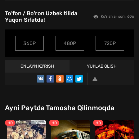
To'fon / Bo'ron Uzbek tilida
Ko'rishlar soni: 606
Yuqori Sifatda!
360P
480P
720P
ONLAYN KO'RISH
YUKLAB OLISH
TREYLER
Ayni Paytda Tamosha Qilinmoqda
HD
HD
HD