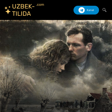
.com
UZBEK-
Kanal
TILIDA
Izlash