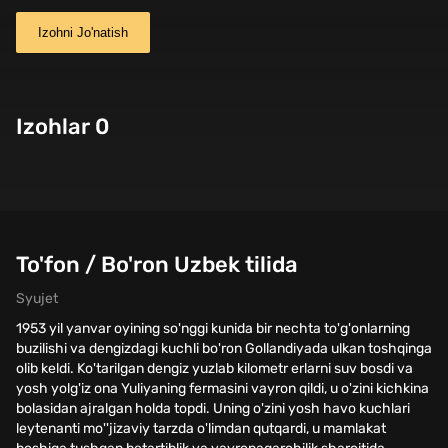
Izohni Jo'natish
Izohlar 0
To'fon / Bo'ron Uzbek tilida
Syujet
1953 yil yanvar oyining so'nggi kunida bir nechta to'g'onlarning
buzilishi va dengizdagi kuchli bo'ron Gollandiyada ulkan toshqinga
olib keldi. Ko'tarilgan dengiz yuzlab kilometr erlarni suv bosdi va
yosh yolg'iz ona Yuliyaning fermasini vayron qildi, u o'zini kichkina
bolasidan ajralgan holda topdi. Uning o'zini yosh havo kuchlari
leytenanti mo''jizaviy tarzda o'limdan qutqardi, u mamlakat