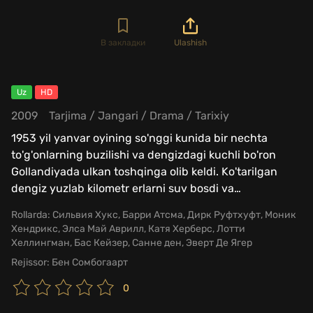
В закладки
Ulashish
Uz
HD
2009
Tarjima
/
Jangari
/
Drama
/
Tarixiy
1953 yil yanvar oyining so'nggi kunida bir nechta
to'g'onlarning buzilishi va dengizdagi kuchli bo'ron
Gollandiyada ulkan toshqinga olib keldi. Ko'tarilgan
dengiz yuzlab kilometr erlarni suv bosdi va
…
Rollarda:
Сильвия Хукс, Барри Атсма, Дирк Руфтхуфт, Моник
Хендрикс, Элса Май Аврилл, Катя Херберс, Лотти
Хеллингман, Бас Кейзер, Санне ден, Эверт Де Ягер
Rejissor:
Бен Сомбогаарт
0