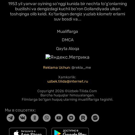
1953 yil yanvar oyining so'nggi kunida bir nechta to'g'onlarning
buzilishi va dengizdagi kuchli bo'ron Gollandiyada ulkan
toshqinga olib keldi. Ko'tarilgan dengiz yuzlab kilometr erlarni
suv bosdi va...
Mualiflarga
DMCA
Qayta Aloqa
Reklama Uchun:
@rekla_me
Xamkorlik:
uzbek.tilida@internet.ru
Copyright
2026 ©Uzbek-Tilida.Com
Barcha huquqlar himoyalangan.
Filmlarga bo'lgan huquq ularning mualliflariga tegishli.
Мы в соцсетях: