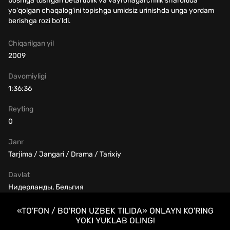
boshiga tushgan betartiblik va vayronagarchilik sharoitida
yo'qolgan chaqalog'ini topishga umidsiz urinishda unga yordam
berishga rozi bo'ldi.
Chiqarilgan yil
2009
Davomiyligi
1:36:36
Reyting
0
Janr
Tarjima / Jangari / Drama / Tarixiy
Davlat
Нидерланды, Бельгия
«TO'FON / BO'RON UZBEK TILIDA» ONLAYN KO'RING
YOKI YUKLAB OLING!