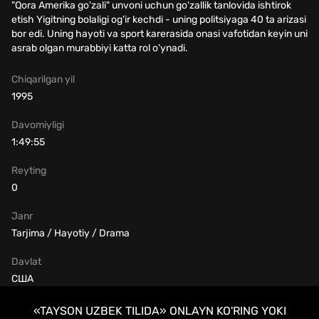
"Qora Amerika go'zali" unvoni uchun go'zallik tanlovida ishtirok
etish Yigitning bolaligi og'ir kechdi - uning politsiyaga 40 ta arizasi
bor edi. Uning hayoti va sport karerasida onasi vafotidan keyin uni
asrab olgan murabbiyi katta rol o'ynadi.
Chiqarilgan yil
1995
Davomiyligi
1:49:55
Reyting
0
Janr
Tarjima / Hayotiy / Drama
Davlat
США
«TAYSON UZBEK TILIDA» ONLAYN KO'RING YOKI