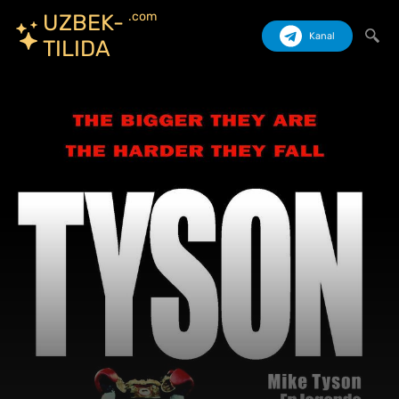
.com
UZBEK-
Kanal
TILIDA
Izlash