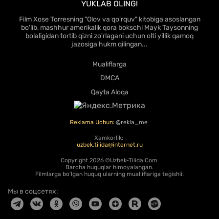
YUKLAB OLING!
Film Xose Torresning "Olov va qo'rquv" kitobiga asoslangan
bo'lib, mashhur amerikalik qora bokschi Mayk Taysonning
bolaligidan tortib qizni zo'rlagani uchun olti yillik qamoq
jazosiga hukm qilingan...
Mualiflarga
DMCA
Qayta Aloqa
Reklama Uchun:
@rekla_me
Xamkorlik:
uzbek.tilida@internet.ru
Copyright
2026 ©Uzbek-Tilida.Com
Barcha huquqlar himoyalangan.
Filmlarga bo'lgan huquq ularning mualliflariga tegishli.
Мы в соцсетях: