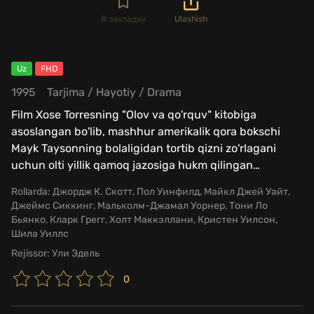
В закладки
Ulashish
Uz
FHD
1995
Tarjima
/
Hayotiy
/
Drama
Film Xose Torresning "Olov va qo'rquv" kitobiga
asoslangan bo'lib, mashhur amerikalik qora bokschi
Mayk Taysonning bolaligidan tortib qizni zo'rlagani
uchun olti yillik qamoq jazosiga hukm qilingan
…
Rollarda:
Джордж К. Скотт, Пол Уинфилд, Майкл Джей Уайт,
Джеймс Сиккинг, Мальколм-Джамал Уорнер, Тони Ло
Бьянко, Кларк Грегг, Холт Маккэллани, Кристен Уилсон,
Шила Уиллс
Rejissor:
Ули Эдель
0