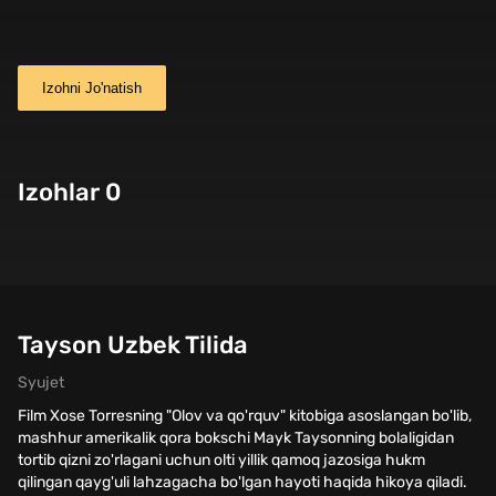
Izohni Jo'natish
Izohlar 0
Tayson Uzbek Tilida
Syujet
Film Xose Torresning "Olov va qo'rquv" kitobiga asoslangan bo'lib,
mashhur amerikalik qora bokschi Mayk Taysonning bolaligidan
tortib qizni zo'rlagani uchun olti yillik qamoq jazosiga hukm
qilingan qayg'uli lahzagacha bo'lgan hayoti haqida hikoya qiladi.