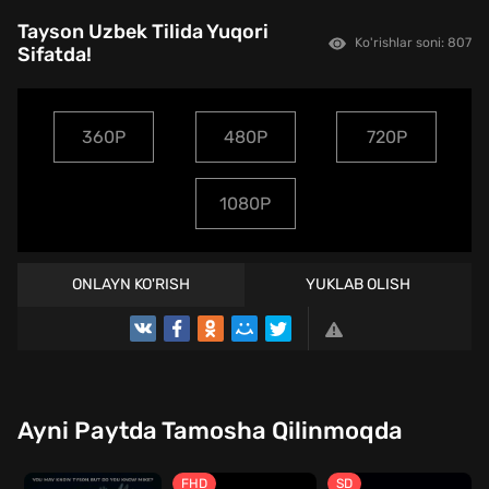
Tayson Uzbek Tilida Yuqori
Ko'rishlar soni: 807
Sifatda!
360P
480P
720P
1080P
ONLAYN KO'RISH
YUKLAB OLISH
TREYLER
Ayni Paytda Tamosha Qilinmoqda
FHD
SD