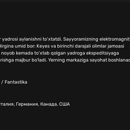
er yadrosi aylanishni to‘xtatdi. Sayyoramizning elektromagnit
rgina umid bor: Keyes va birinchi darajali olimlar jamoasi
mli noyob kemada to‘xtab qolgan yadroga ekspeditsiyaga
tirishga majbur bo'ladi. Yerning markaziga sayohat boshlanad
 / Fantastika
талия, Германия, Канада, США