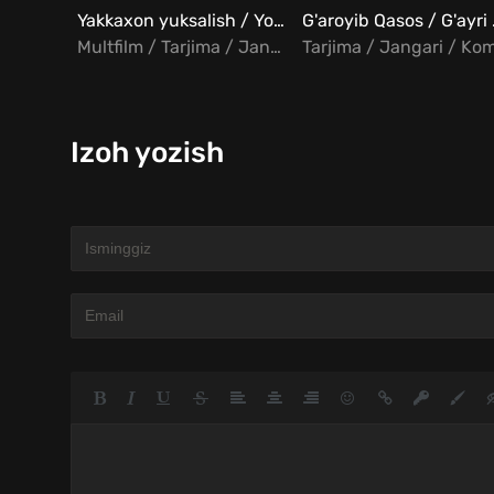
Yakkaxon yuksalish / Yolg'iz yuksalish / Yakka darajaga chiqish barcha qismlar Uzbek tilida
G'aroyib
Multfilm / Tarjima / Jangari
Izoh yozish