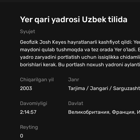
Yer qari yadrosi Uzbek tilida
Syujet
Geofizik Josh Keyes hayratlanarli kashfiyot qildi: Y
maydoni qulab tushmoqda va tez orada Yer o'ladi. Bi
yadro zaryadini portlatish uchun issiqlikka chida
borishlari kerak. Bu portlash noxush yadroni aylan
Chiqarilgan yil
Janr
2003
Tarjima / Jangari / Sarguzasht
Davomiyligi
Davlat
2:14:57
Великобритания, Франция, И
Reyting
0