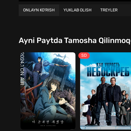
ONLAYN KO'RISH
YUKLAB OLISH
TREYLER
Ayni Paytda Tamosha Qilinmo
SD