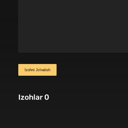
Izohni Jo'natish
Izohlar 0