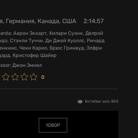
я, Германия, Канада, США
2:14:57
larda:
Аарон Экхарт, Хилари Суэнк, Делрой
до, Стэнли Туччи, Ди Джей Куоллс, Ричард
енкинс, Чеки Карио, Брюс Гринвуд, Элфри
дард, Кристофер Шайер
issor:
Джон Эмиел
0
Ko'rishlar soni: 803
1080P