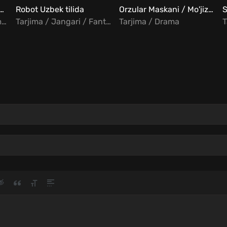
 Qasos / G'ayri oddiy o'g'irlik Uzbek tilida
Robot Uzbek tilida
Orzular Maskani / Mo'jizalar maydoni Uzbek Tilida
S
Tarjima / Jangari / Komediya
Tarjima / Jangari / Fantastika / Hind
Tarjima / Drama