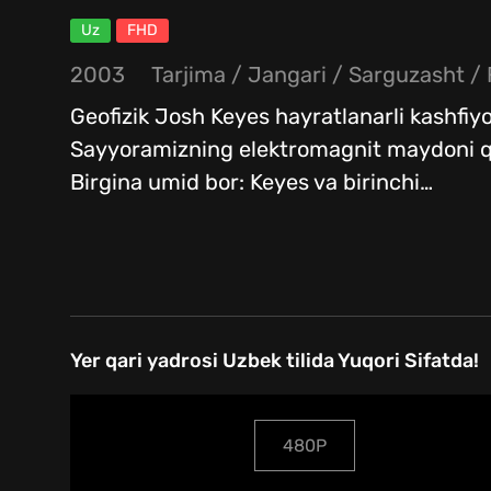
Uz
FHD
2003
Tarjima
/
Jangari
/
Sarguzasht
/
Geofizik Josh Keyes hayratlanarli kashfiyot
Sayyoramizning elektromagnit maydoni qu
Birgina umid bor: Keyes va birinchi
…
Yer qari yadrosi Uzbek tilida Yuqori Sifatda!
480P