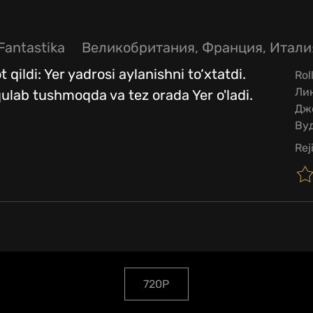
Fantastika
Великобритания, Франция, Итали
 qildi: Yer yadrosi aylanishni to‘xtatdi.
Rol
Лин
lab tushmoqda va tez orada Yer o'ladi.
Дж
Ву
Rej
720P