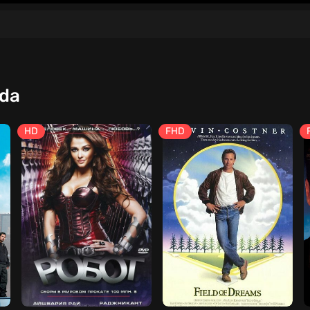
qda
HD
FHD