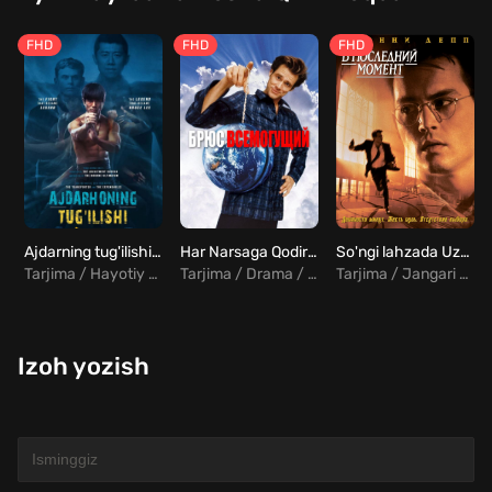
FHD
FHD
FHD
Ajdarning tug'ilishi Bryus Li Uzbek tilida
Har Narsaga Qodir Bryus Uzbek Tilida
So'ngi lahzada Uzbek tilida
Tarjima / Hayotiy / Jangari / Drama
Tarjima / Drama / Komediya
Tarjima / Jangari / Drama
Izoh yozish