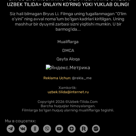
UZBEK TILIDA» ONLAYN KO'RING YOKI YUKLAB OLING!
Siz hali bilmagan Bryus Li. Filmga uning tugallanmagan “O‘lim
o‘yini” ning avval noma’lum bo‘lgan kadrlari kiritilgan. Uning
mashhur bir dyuymli zarbasi sizni yiqitishi mumkin. U bir
barmog'ida...
Mualiflarga
DMCA
Qayta Aloqa
Reklama Uchun:
@rekla_me
Xamkorlik:
uzbek.tilida@internet.ru
Copyright
2026 ©Uzbek-Tilida.Com
Barcha huquqlar himoyalangan.
Filmlarga bo'lgan huquq ularning mualliflariga tegishli.
Мы в соцсетях: