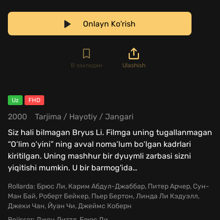
Onlayn Ko'rish
В закладки
Ulashish
Uz
FHD
2000
Tarjima
/
Hayotiy
/
Jangari
Siz hali bilmagan Bryus Li. Filmga uning tugallanmagan
“O‘lim o‘yini” ning avval noma’lum bo‘lgan kadrlari
kiritilgan. Uning mashhur bir dyuymli zarbasi sizni
yiqitishi mumkin. U bir barmog'ida
…
Rollarda:
Брюс Ли, Карим Абдул-Джаббар, Питер Арчер, Сун-
Ман Бай, Роберт Бейкер, Пьер Бертон, Линда Ли Кэдуэлл,
Джеки Чан, Йуан Чи, Джеймс Коберн
Rejissor:
Джон Литтл, Брюс Ли