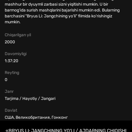
mashhur bir dyuymli zarbasi sizni yiqitishi mumkin. U bir
barmog'ida surish mashqlarini bajarishi mumkin edi. Bularning
barchasini "Bryus Li: Jangchining yo'li" filmida ko'rishingiz
mumkin.
Chiqarilgan yil
2000
Davomiyligi
1:37:20
Reyting
0
Janr
Tarjima / Hayotiy / Jangari
Davlat
США, Великобритания, Гонконг
«BRYUS LI: JANGCHINING YO'LI / AJDARNING CHIQISHI