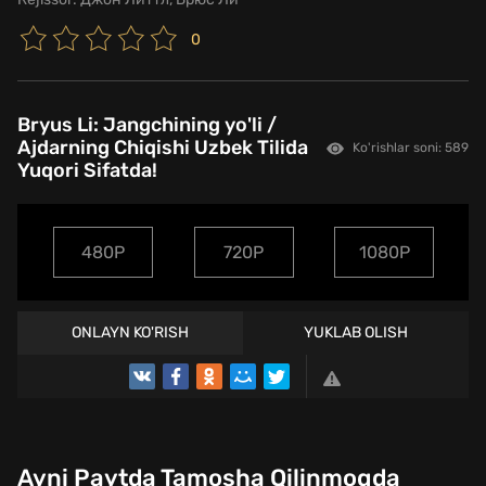
0
Bryus Li: Jangchining yo'li /
Ajdarning Chiqishi Uzbek Tilida
Ko'rishlar soni: 589
Yuqori Sifatda!
480P
720P
1080P
ONLAYN KO'RISH
YUKLAB OLISH
Ayni Paytda Tamosha Qilinmoqda