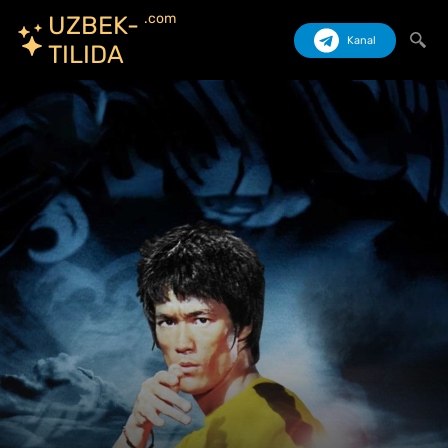
.com
UZBEK-
Kanal
TILIDA
Izlash