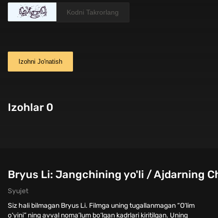
Izohni Jo'natish
Izohlar 0
Bryus Li: Jangchining yo'li / Ajdarning C
Syujet
Siz hali bilmagan Bryus Li. Filmga uning tugallanmagan “O‘lim
o‘yini” ning avval noma’lum bo‘lgan kadrlari kiritilgan. Uning