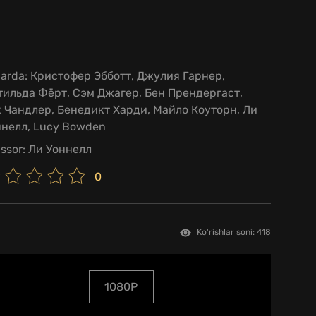
larda:
Кристофер Эбботт, Джулия Гарнер,
ильда Фёрт, Сэм Джагер, Бен Прендергаст,
 Чандлер, Бенедикт Харди, Майло Коуторн, Ли
ннелл, Lucy Bowden
issor:
Ли Уоннелл
0
Ko'rishlar soni: 418
1080P