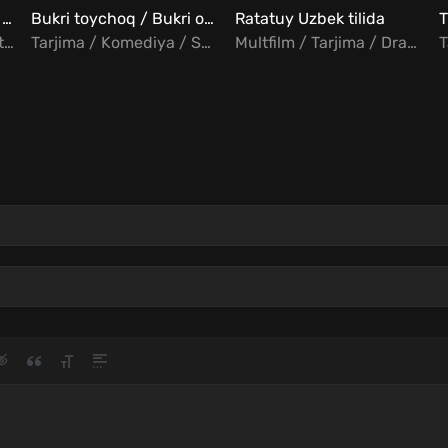
Chorasiz / Ilojsiz Uzbek tilida
Bukri toychoq / Bukri ot Uzbek tilida
Ratatuy Uzbek tilida
Tarjima / Jangari / Fantastika
Tarjima / Komediya / Sarguzasht
Multfilm / Tarjima / Drama / Komediya / Sarguzasht
T