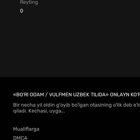
Reyting
0
«BO'RI ODAM / VULFMEN UZBEK TILIDA» ONLAYN KO'R
Bir necha yil oldin g'oyib bo'lgan otasining o'lik deb 
qiladi. Kechasi, uyga...
Mualiflarga
DMCA