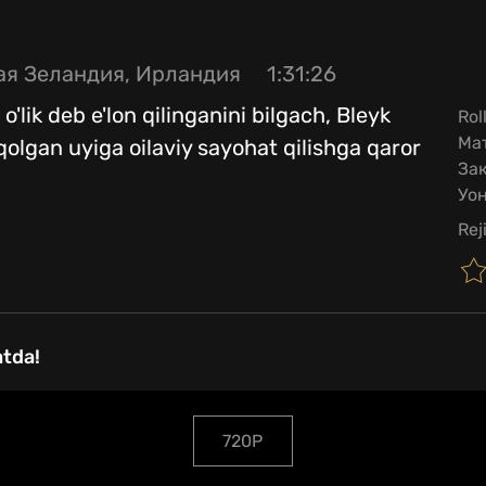
ая Зеландия, Ирландия
1:31:26
 o'lik deb e'lon qilinganini bilgach, Bleyk
Rol
Мат
olgan uyiga oilaviy sayohat qilishga qaror
Зак
Уо
Rej
atda!
720P