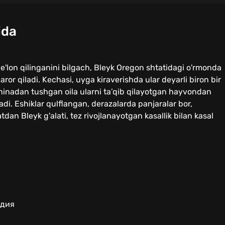
ida
b e'lon qilinganini bilgach, Bleyk Oregon shtatidagi o'rmonda
ror qiladi. Kechasi, uyga kiraverishda ular deyarli biron bir
shinadan tushgan oila ularni ta’qib qilayotgan hayvondan
adi. Eshiklar qulflangan, derazalarda panjaralar bor,
dan Bleyk g'alati, tez rivojlanayotgan kasallik bilan kasal
ндия