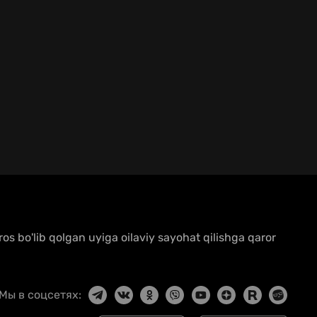
ros bo'lib qolgan uyiga oilaviy sayohat qilishga qaror
Мы в соцсетях: