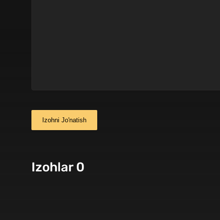
Izohni Jo'natish
Izohlar 0