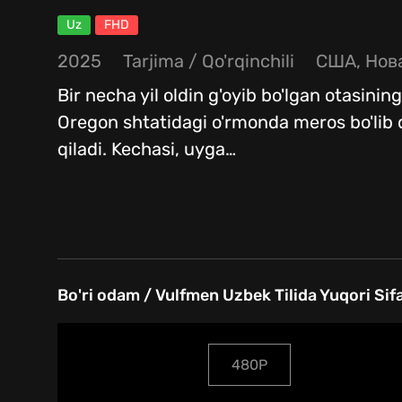
Uz
FHD
2025
Tarjima
/
Qo'rqinchili
США, Нов
Bir necha yil oldin g'oyib bo'lgan otasining
Oregon shtatidagi o'rmonda meros bo'lib q
qiladi. Kechasi, uyga
…
Bo'ri odam / Vulfmen Uzbek Tilida Yuqori Sif
480P