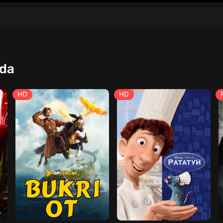
qda
HD
HD