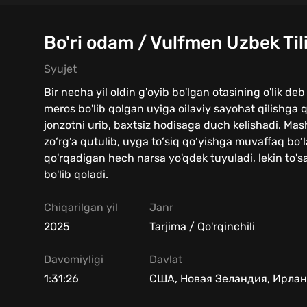
Bo'ri odam / Vulfmen Uzbek Til
Syujet
Bir necha yil oldin g'oyib bo'lgan otasining o'lik de
meros bo'lib qolgan uyiga oilaviy sayohat qilishga qa
jonzotni urib, baxtsiz hodisaga duch kelishadi. Ma
zo‘rg‘a qutulib, uyga to‘siq qo‘yishga muvaffaq bo‘l
qo'rqadigan hech narsa yo'qdek tuyuladi, lekin to'sat
bo'lib qoladi.
Chiqarilgan yil
Janr
2025
Tarjima / Qo'rqinchili
Davomiyligi
Davlat
1:31:26
США, Новая Зеландия, Ирла