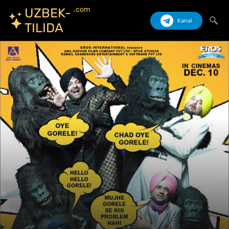
.com
UZBEK-
Kanal
TILIDA
Izlash