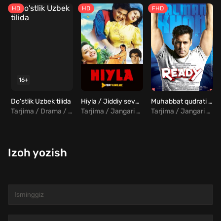
HD
HD
FHD
16+
Do'stlik Uzbek tilida
Hiyla / Jiddiy sevgi Uzbek tilida
Muhabbat qudrati / Har doim tayyor! Uzbek tilida
Tarjima / Drama / Melodrama / Hind
Tarjima / Jangari / Drama / Melodrama / Hind
Tarjima / Jangari / Komediya / Melodrama / Hind
Izoh yozish