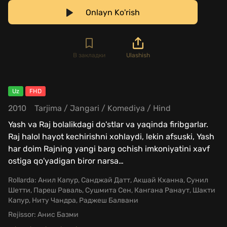
Onlayn Ko'rish
В закладки
Ulashish
Uz
FHD
2010
Tarjima
/
Jangari
/
Komediya
/
Hind
Yash va Raj bolalikdagi do'stlar va yaqinda firibgarlar.
Raj halol hayot kechirishni xohlaydi, lekin afsuski, Yash
har doim Rajning yangi barg ochish imkoniyatini xavf
ostiga qo'yadigan biror narsa
…
Rollarda:
Анил Капур, Санджай Датт, Акшай Кханна, Сунил
Шетти, Пареш Раваль, Сушмита Сен, Кангана Ранаут, Шакти
Капур, Ниту Чандра, Раджеш Балвани
Rejissor:
Анис Базми