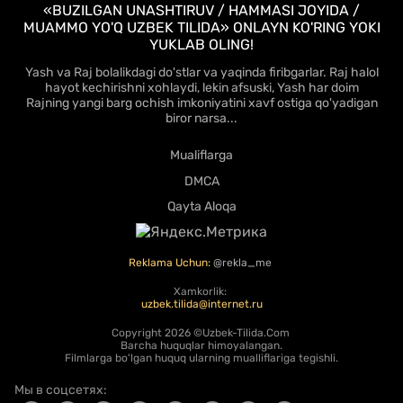
«BUZILGAN UNASHTIRUV / HAMMASI JOYIDA /
MUAMMO YO'Q UZBEK TILIDA» ONLAYN KO'RING YOKI
YUKLAB OLING!
Yash va Raj bolalikdagi do'stlar va yaqinda firibgarlar. Raj halol
hayot kechirishni xohlaydi, lekin afsuski, Yash har doim
Rajning yangi barg ochish imkoniyatini xavf ostiga qo'yadigan
biror narsa...
Mualiflarga
DMCA
Qayta Aloqa
Reklama Uchun:
@rekla_me
Xamkorlik:
uzbek.tilida@internet.ru
Copyright
2026 ©Uzbek-Tilida.Com
Barcha huquqlar himoyalangan.
Filmlarga bo'lgan huquq ularning mualliflariga tegishli.
Мы в соцсетях: