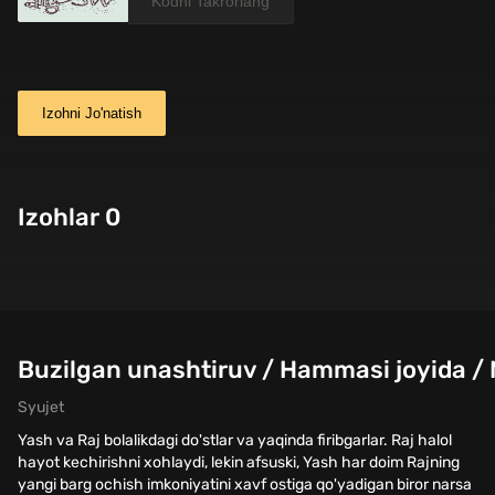
Izohni Jo'natish
Izohlar 0
Buzilgan unashtiruv / Hammasi joyida /
Syujet
Yash va Raj bolalikdagi do'stlar va yaqinda firibgarlar. Raj halol
hayot kechirishni xohlaydi, lekin afsuski, Yash har doim Rajning
yangi barg ochish imkoniyatini xavf ostiga qo'yadigan biror narsa