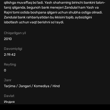
qilishga muvaffaq bo'ladi. Yash shaharning birinchi bankini talon-
taroj qilganda, begunoh bank menejeri Zandulal ham Yash va
Rajni tomi ostida boshpana qilgani uchun shubha ostiga olinadi.
Zandulal bank rahbariyatidan bu ikkisini topib, aybsizligini
isbotlash uchun vaqt berishni so'raydi.
Chiqarilgan yil
2010
Davomiyligi
2:19:42
Reyting
0
Janr
Tarjima / Jangari / Komediya / Hind
Davlat
Индия