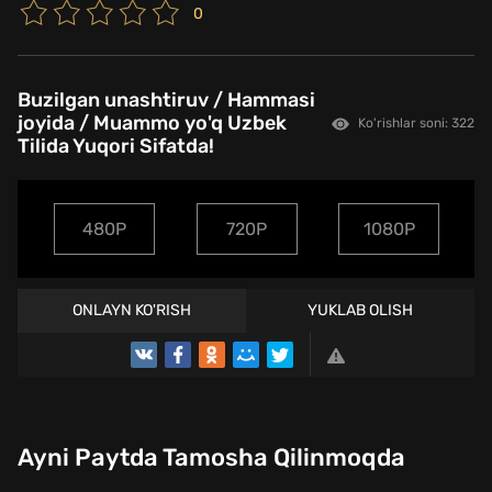
0
Buzilgan unashtiruv / Hammasi
joyida / Muammo yo'q Uzbek
Ko'rishlar soni: 322
Tilida Yuqori Sifatda!
480P
720P
1080P
ONLAYN KO'RISH
YUKLAB OLISH
Ayni Paytda Tamosha Qilinmoqda