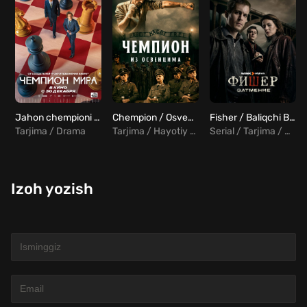
Jahon chempioni Uzbek Tilida
Chempion / Osventsim chempioni Uzbek tilida
Fisher / Baliqchi Barcha qismlar Uzbek Tilida
Tarjima / Drama
Tarjima / Hayotiy / Drama / Tarixiy
Serial / Tarjima / Drama
Izoh yozish