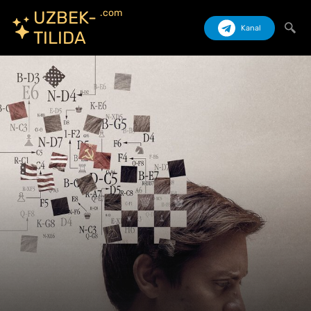
.com
UZBEK-
Kanal
TILIDA
Izlash