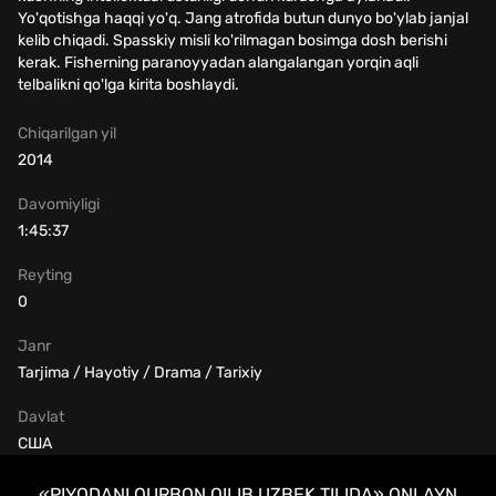
Yo'qotishga haqqi yo'q. Jang atrofida butun dunyo bo'ylab janjal
kelib chiqadi. Spasskiy misli ko'rilmagan bosimga dosh berishi
kerak. Fisherning paranoyyadan alangalangan yorqin aqli
telbalikni qo'lga kirita boshlaydi.
Chiqarilgan yil
2014
Davomiyligi
1:45:37
Reyting
0
Janr
Tarjima / Hayotiy / Drama / Tarixiy
Davlat
США
«PIYODANI QURBON QILIB UZBEK TILIDA» ONLAYN