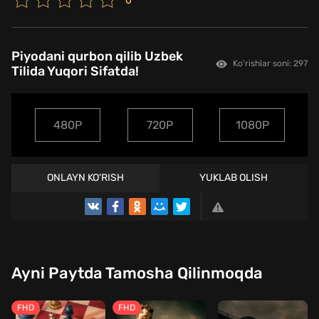
0
Piyodani qurbon qilib Uzbek
Ko'rishlar soni: 297
Tilida Yuqori Sifatda!
480P
720P
1080P
ONLAYN KO'RISH
YUKLAB OLISH
TREYLER
Ayni Paytda Tamosha Qilinmoqda
FHD
FHD