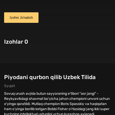
Izohni Jo'natish
Izohlar 0
Piyodani qurbon qilib Uzbek Tilida
Syujet
Sovuq urush avjida butun sayyoraning e'tibori "asr jangi" -
Reykyavikdagi shaxmat bo'yicha jahon chempioni unvoni uchun
o'yinga qaratildi. Mutlaq chempion Boris Spasskiy va haqiqatan
ham o'yinga berilib ketgan Bobbi Fisher o'rtasidagi jang ikki super
kuchning intellektual ustunligi uchun kurashga aylanadi.