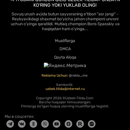
KO'RING YOKI YUKLAB OLING!
Sovuq urush avjida butun sayyoraning e'tibori "asr jangi" -
Reykyavikdagi shaxmat bo'yicha jahon chempioni unvoni
uchun o'yinga qaratildi. Mutlaq chempion Boris Spasskiy va
haqiqatan ham o'yinga...
Mualiflarga
DMCA
Qayta Aloqa
Reklama Uchun:
@rekla_me
Xamkorlik:
uzbek.tilida@internet.ru
Copyright
2026 ©Uzbek-Tilida.Com
Barcha huquqlar himoyalangan.
Filmlarga bo'lgan huquq ularning mualliflariga tegishli.
Мы в соцсетях: