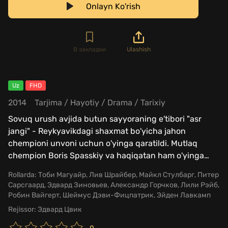
Onlayn Ko'rish
В закладки
Ulashish
Uz
FHD
2014
Tarjima
/
Hayotiy
/
Drama
/
Tarixiy
Sovuq urush avjida butun sayyoraning e'tibori "asr
jangi" - Reykyavikdagi shaxmat bo'yicha jahon
chempioni unvoni uchun o'yinga qaratildi. Mutlaq
chempion Boris Spasskiy va haqiqatan ham o'yinga
…
Rollarda:
Тоби Магуайр, Лив Шрайбер, Майкл Стулбарг, Питер
Сарсгаард, Эдвард Зиновьев, Александр Горчков, Лили Рэйб,
Робин Вайгерт, Шеймус Дэви-Фицпатрик, Эйден Лавкамп
Rejissor:
Эдвард Цвик