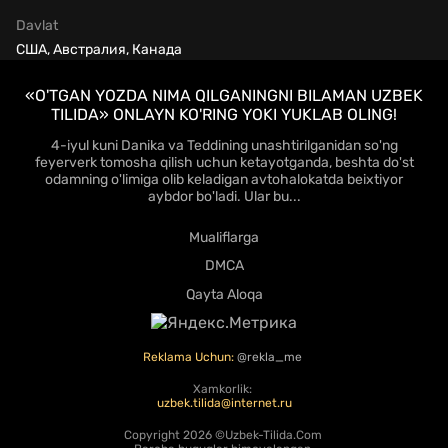
Davlat
США, Австралия, Канада
«O'TGAN YOZDA NIMA QILGANINGNI BILAMAN UZBEK
TILIDA» ONLAYN KO'RING YOKI YUKLAB OLING!
4-iyul kuni Danika va Teddining unashtirilganidan so'ng
feyerverk tomosha qilish uchun ketayotganda, beshta do'st
odamning o'limiga olib keladigan avtohalokatda beixtiyor
aybdor bo'ladi. Ular bu...
Mualiflarga
DMCA
Qayta Aloqa
Reklama Uchun:
@rekla_me
Xamkorlik:
uzbek.tilida@internet.ru
Copyright
2026 ©Uzbek-Tilida.Com