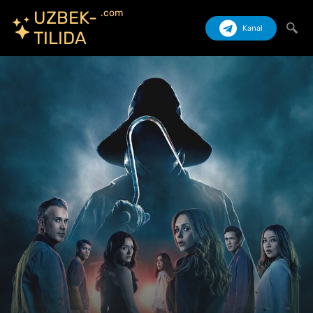
.com
UZBEK-
Kanal
TILIDA
Izlash