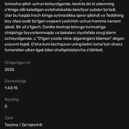
tomosha qilish uchun ketayotganda, beshta do'st odamning
o'limiga olib keladigan avtohalokatda beixtiyor aybdor bo'ladi.
Ular bu haqda hech kimga aytmaslikka qaror qilishdi va Teddining
boy otasi sodir bo'lgan voqeani yashirish uchun hamma narsani
qiladi. Bir yil o'tgach, Danika boshqa birovga turmushga
chiqishga tayyorlanmoqda va bakalavr ziyofatida sovg'alarni
ochayotganda, u "O'tgan yozda nima qilganingizni bilaman" degan
yozuvni topdi. O'sha kuni kechqurun uning kelini noma'lum shaxs
tomonidan ulkan ilgak bilan shafqatsizlarcha o'ldiriladi.
Chiqarilgan yil
2025
Davomiyligi
1:43:15
Reyting
0
Janr
Tarjima / Qo'rqinchili