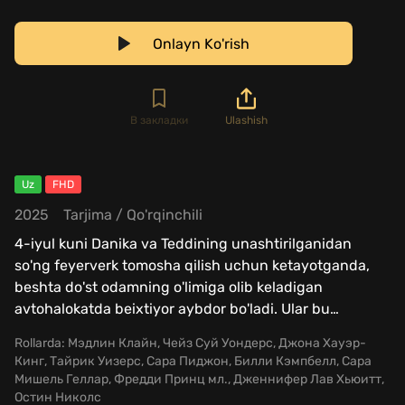
Onlayn Ko'rish
В закладки
Ulashish
Uz
FHD
2025
Tarjima
/
Qo'rqinchili
4-iyul kuni Danika va Teddining unashtirilganidan
so'ng feyerverk tomosha qilish uchun ketayotganda,
beshta do'st odamning o'limiga olib keladigan
avtohalokatda beixtiyor aybdor bo'ladi. Ular bu
…
Rollarda:
Мэдлин Клайн, Чейз Суй Уондерс, Джона Хауэр-
Кинг, Тайрик Уизерс, Сара Пиджон, Билли Кэмпбелл, Сара
Мишель Геллар, Фредди Принц мл., Дженнифер Лав Хьюитт,
Остин Николс