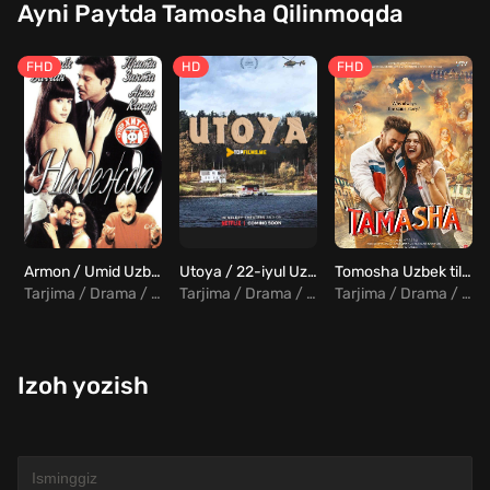
Ayni Paytda Tamosha Qilinmoqda
FHD
HD
FHD
Armon / Umid Uzbek Tilida
Utoya / 22-iyul Uzbek tilida
Tomosha Uzbek tilida
Tarjima / Drama / Melodrama / Hind
Tarjima / Drama / Tarixiy
Tarjima / Drama / Komediya / Melodrama / Hind
Izoh yozish