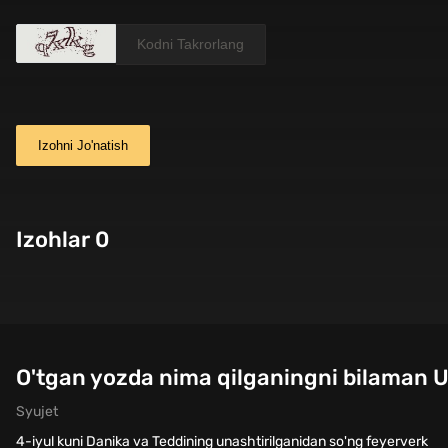
Izohni Jo'natish
Izohlar 0
O'tgan yozda nima qilganingni bilaman U
Syujet
4-iyul kuni Danika va Teddining unashtirilganidan so'ng feyerverk