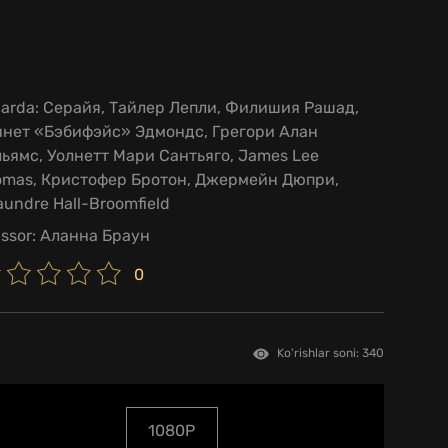
larda:
Серайя, Тайлер Лепли, Филишия Рашад,
ннет «Бэбифэйс» Эдмондс, Грегори Алан
ьямс, Уолнетт Мари Сантьяго, James Lee
omas, Кристофер Бротон, Джермейн Дюпри,
undre Hall-Broomfield
issor:
Аланна Браун
0
Ko'rishlar soni: 340
1080P