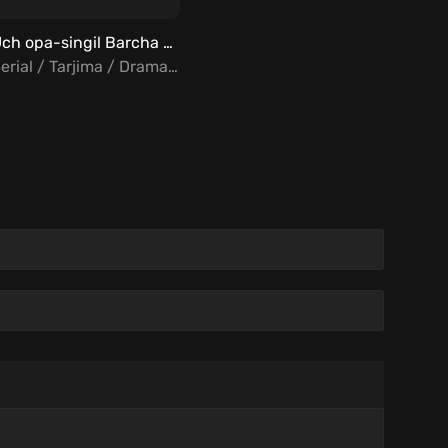
Uch opa-singil Barcha qismlar Uzbek Tilida
Serial / Tarjima / Drama / Turk