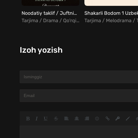
Noodatiy taklif / Juftning ikkinchi qismi Uzbek Tilida
Tarjima / Drama / Qo'rqinchili / Fantastika
Izoh yozish