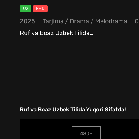
Uz
FHD
2025
Tarjima
/
Drama
/
Melodrama
Ruf va Boaz Uzbek Tilida
…
Ruf va Boaz Uzbek Tilida Yuqori Sifatda!
480P