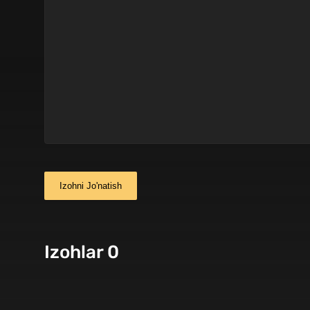
Izohni Jo'natish
Izohlar 0