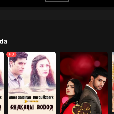
qda
HD