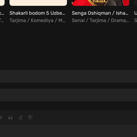
Shakarli Bodom 1 Uzbek tilida
Shakarli bodom 5 Uzbek tilida
Senga Oshiqman / Ishani Barcha Qismlar Uzbek Tilida
Tarjima / Melodrama / Turk
Tarjima / Komediya / Melodrama / Turk
Serial / Tarjima / Drama / Hind