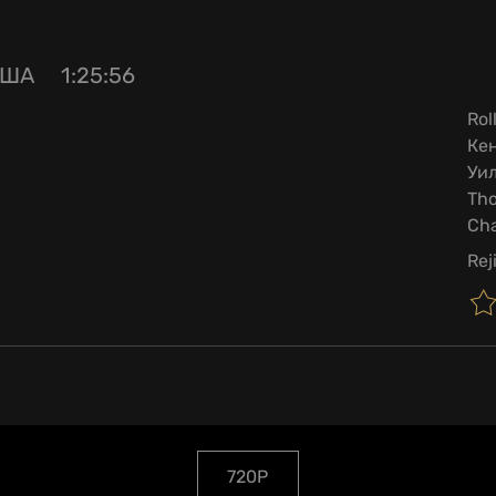
США
1:25:56
Rol
Ке
Уил
Th
Cha
Rej
720P