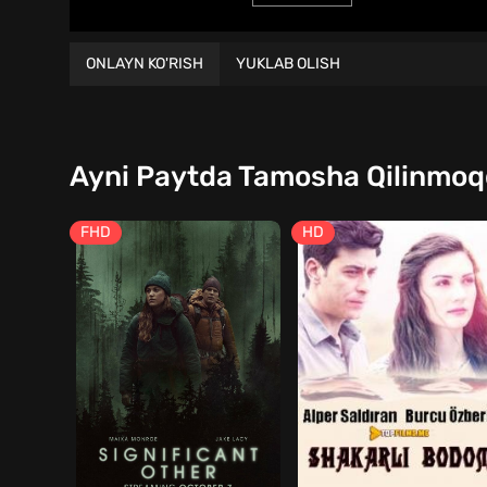
ONLAYN KO'RISH
YUKLAB OLISH
Ayni Paytda Tamosha Qilinmo
FHD
HD