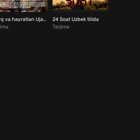
Qo'rq va hayratlan Ujas kino Uzbek tilida
24 Soat Uzbek tilida
jima
Tarjima