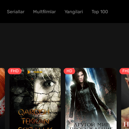
Seriallar
Multfilmlar
Yangilari
Top 100
FHD
HD
FH