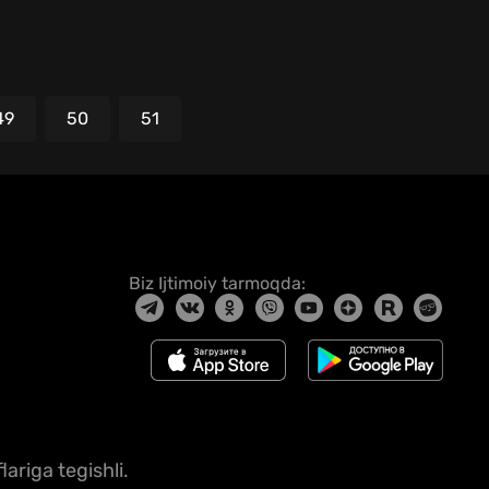
49
50
51
Biz Ijtimoiy tarmoqda:
ariga tegishli.