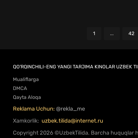
1
...
42
QO'RQINCHILI-ENG YANGI TARJIMA KINOLAR UZBEK TI
Mualiflarga
DMCA
Qayta Aloqa
Reklama Uchun:
@rekla_me
Xamkorlik:
uzbek.tilida@internet.ru
Copyright
2026 ©UzbekTilida.
Barcha huquqlar hi