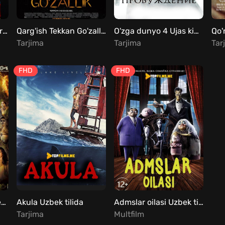
Iblis Bolasi / Chaki Barcha qismlar Uzbek Tilida
Qarg'ish Tekkan Go'zallik Uzbek Tilida
O'zga dunyo 4 Ujas kino Uzbek tilida
Tarjima
Tarjima
Tar
FHD
FHD
Sharpa ovchilari Uzbek tilida
Akula Uzbek tilida
Admslar oilasi Uzbek tilida
Tarjima
Multfilm