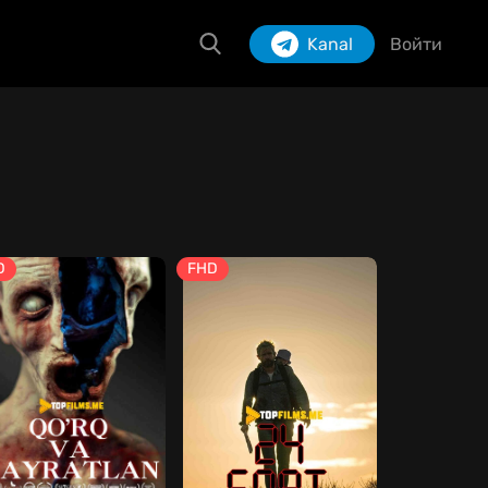
Kanal
Войти
Izlash
D
FHD