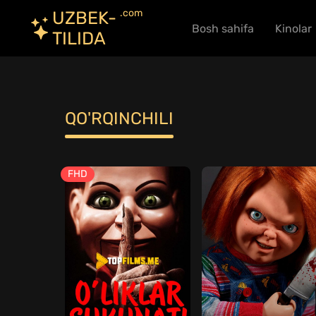
.com
UZBEK-
Bosh sahifa
Kinolar
TILIDA
QO'RQINCHILI
FHD