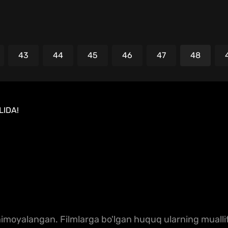
43
44
45
46
47
48
LIDA!
moyalangan. Filmlarga bo'lgan huquq ularning muallifl