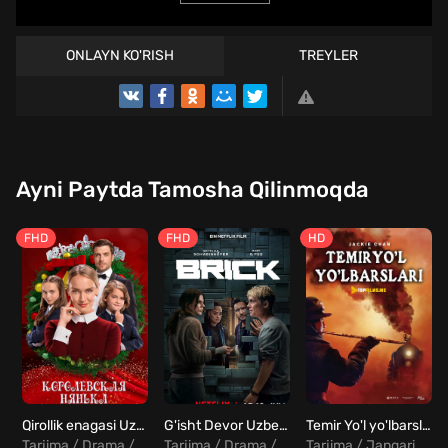
ONLAYN KO'RISH
TREYLER
Ayni Paytda Tamosha Qilinmoqda
FHD
FHD
HD
Qirollik enagasi Uzbek Tilida
G'isht Devor Uzbek Tilida
Temir Yo'l yo'lbarslari Uzbek tilida
Tarjima / Drama / Komediya / Melodrama
Tarjima / Drama / Fantastika
Tarjima / Jangari / Tarixiy