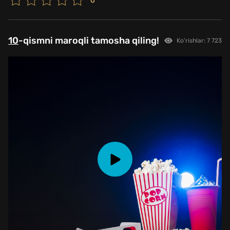
0
10
-qismni maroqli tamosha qiling!
Ko'rishlar: 7 723