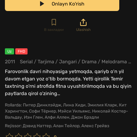
Onlayn Ko'rish
В закладки
Ulashish
Uz
FHD
2011
Serial
/
Tarjima
/
Jangari
/
Drama
/
Melodrama
/
S
Farovonlik davri nihoyasiga yetmoqda, qariyb o‘n yil
davom etgan yoz o‘tib bormoqda. Yetti qirollik Temir
taxtning o'rni atrofida fitna uyushtirilmoqda va bu qiyin
paytlarda qirol o'zining
…
Rollarda:
Питер Динклэйдж, Лина Хиди, Эмилия Кларк, Кит
Харингтон, Софи Тёрнер, Мэйси Уильямс, Николай Костер-
Вальдау, Иэн Глен, Алфи Аллен, Джон Брэдли
Rejissor:
Дэвид Наттер, Алан Тейлор, Алекс Грейвз