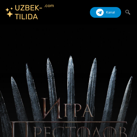
.com
UZBEK-
Kanal
TILIDA
Izlash