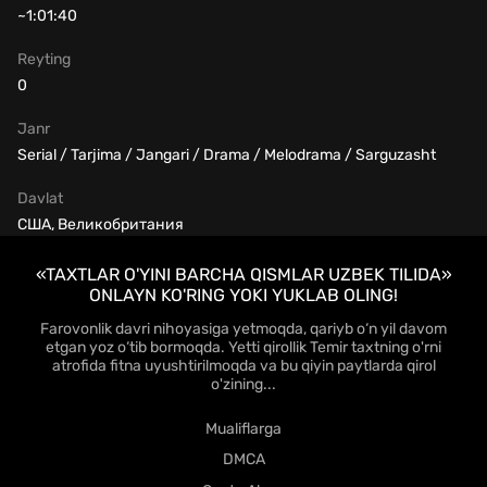
~1:01:40
Reyting
0
Janr
Serial / Tarjima / Jangari / Drama / Melodrama / Sarguzasht
Davlat
США, Великобритания
«TAXTLAR O'YINI BARCHA QISMLAR UZBEK TILIDA»
ONLAYN KO'RING YOKI YUKLAB OLING!
Farovonlik davri nihoyasiga yetmoqda, qariyb o‘n yil davom
etgan yoz o‘tib bormoqda. Yetti qirollik Temir taxtning o'rni
atrofida fitna uyushtirilmoqda va bu qiyin paytlarda qirol
o'zining...
Mualiflarga
DMCA