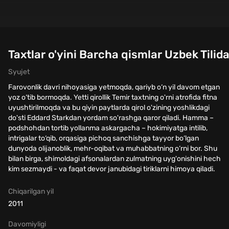
Taxtlar o'yini Barcha qismlar Uzbek Tilid
Syujet
Farovonlik davri nihoyasiga yetmoqda, qariyb o‘n yil davom etgan
yoz o‘tib bormoqda. Yetti qirollik Temir taxtning o'rni atrofida fitna
uyushtirilmoqda va bu qiyin paytlarda qirol o'zining yoshlikdagi
do'sti Eddard Starkdan yordam so'rashga qaror qiladi. Hamma –
podshohdan tortib yollanma askargacha – hokimiyatga intilib,
intrigalar to‘qib, orqasiga pichoq sanchishga tayyor bo‘lgan
dunyoda olijanoblik, mehr-oqibat va muhabbatning o‘rni bor. Shu
bilan birga, shimoldagi afsonalardan zulmatning uyg'onishini hech
kim sezmaydi - va faqat devor janubidagi tiriklarni himoya qiladi.
Chiqarilgan yil
2011
Davomiyligi