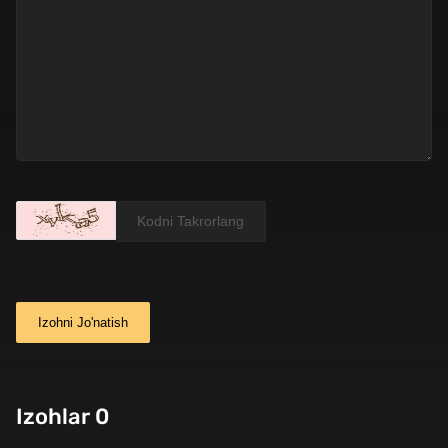
Izohni Jo'natish
Izohlar 0