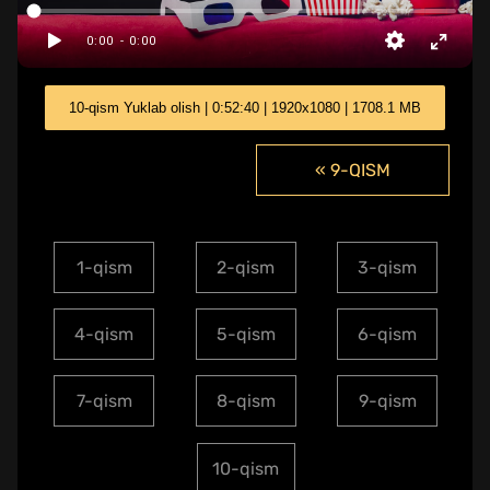
10-qism Yuklab olish | 0:52:40 | 1920x1080 | 1708.1 MB
« 9-QISM
1-qism
2-qism
3-qism
4-qism
5-qism
6-qism
7-qism
8-qism
9-qism
10-qism