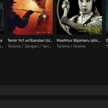
da
Temir Yo'l yo'lbarslari Uzbek tilida
Mashhur Bijomaru qilichi Uzbek tilida
Tarjima / Drama / Fantastika
Tarjima / Jangari / Tarixiy
Tarjima / Drama
T