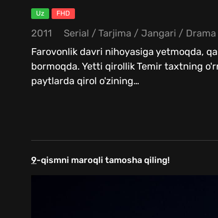
Uz
FHD
2011
Serial
/
Tarjima
/
Jangari
/
Drama
Farovonlik davri nihoyasiga yetmoqda, qar
bormoqda. Yetti qirollik Temir taxtning o'r
paytlarda qirol o'zining
…
9
-qismni maroqli tamosha qiling!