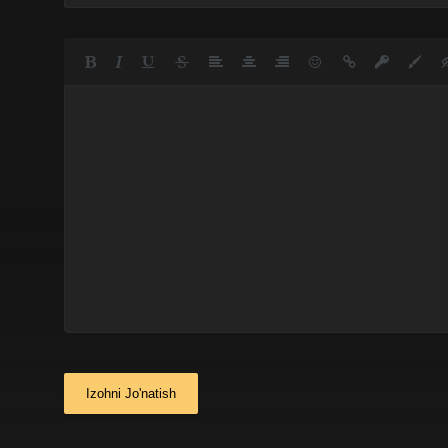
Izohni Jo'natish