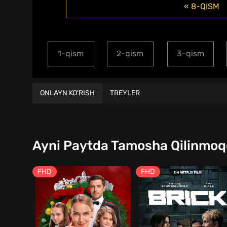
« 8-QISM
1-qism
2-qism
3-qism
ONLAYN KO'RISH
TREYLER
Ayni Paytda Tamosha Qilinmo
FHD
FHD