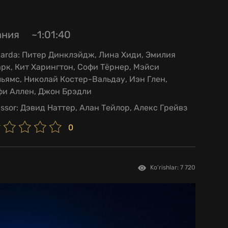
ания
~1:01:40
larda:
Питер Динклэйдж, Лина Хиди, Эмилия
рк, Кит Харингтон, Софи Тёрнер, Мэйси
ьямс, Николай Костер-Вальдау, Иэн Глен,
фи Аллен, Джон Брэдли
issor:
Дэвид Наттер, Алан Тейлор, Алекс Грейвз
0
Ko'rishlar: 7 720