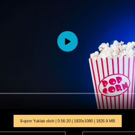
9-qism Yuklab olish | 0:56:20 | 1920x1080 | 1826.9 MB