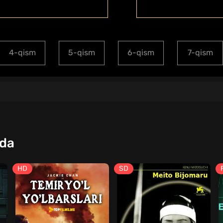
4-qism
5-qism
6-qism
7-qism
qda
HD
SD