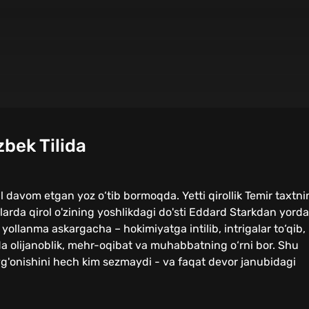
zbek Tilida
l davom etgan yoz o‘tib bormoqda. Yetti qirollik Temir taxtn
tlarda qirol o'zining yoshlikdagi do'sti Eddard Starkdan yord
ollanma askargacha – hokimiyatga intilib, intrigalar to‘qib,
 olijanoblik, mehr-oqibat va muhabbatning o‘rni bor. Shu
g'onishini hech kim sezmaydi - va faqat devor janubidagi