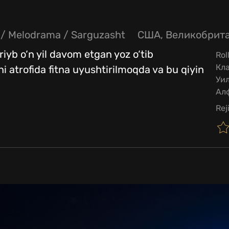
/
Melodrama
/
Sarguzasht
США, Великобрит
iyb o‘n yil davom etgan yoz o‘tib
Rol
Кла
ni atrofida fitna uyushtirilmoqda va bu qiyin
Уил
Ал
Rej