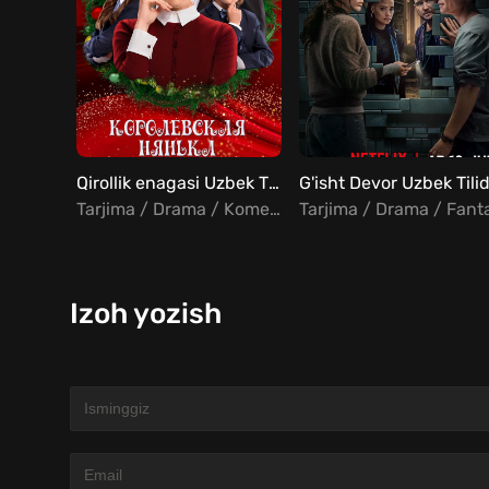
Qirollik enagasi Uzbek Tilida
G'isht Devor Uzbek Tili
Tarjima / Drama / Komediya / Melodrama
Izoh yozish