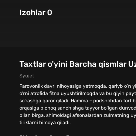
Izohlar 0
Taxtlar o'yini Barcha qismlar U
Syujet
Farovonlik davri nihoyasiga yetmoqda, qariyb o‘n yi
o'rni atrofida fitna uyushtirilmoqda va bu qiyin pay
so'rashga qaror qiladi. Hamma – podshohdan tortib y
orqasiga pichoq sanchishga tayyor bo‘lgan dunyoda
bilan birga, shimoldagi afsonalardan zulmatning uy
tiriklarni himoya qiladi.