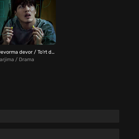
Devorma devor / To'rt devor orasida / 84 m2 Uzbek Tilida
arjima / Drama