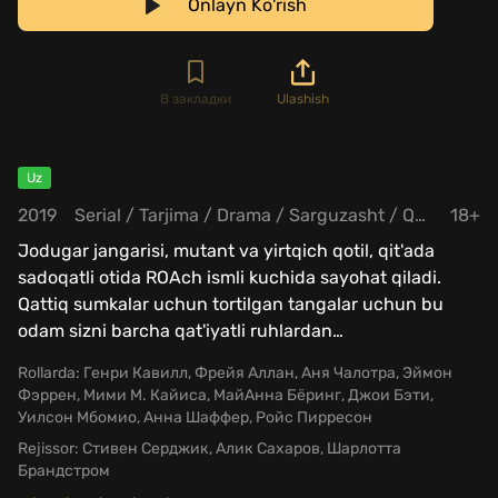
Onlayn Ko'rish
В закладки
Ulashish
Uz
2019
Serial
/
Tarjima
/
Drama
/
Sarguzasht
/
Qo'rqinchili
18+
Jodugar jangarisi, mutant va yirtqich qotil, qit'ada
sadoqatli otida ROAch ismli kuchida sayohat qiladi.
Qattiq sumkalar uchun tortilgan tangalar uchun bu
odam sizni barcha qat'iyatli ruhlardan
…
Rollarda:
Генри Кавилл, Фрейя Аллан, Аня Чалотра, Эймон
Фэррен, Мими М. Кайиса, МайАнна Бёринг, Джои Бэти,
Уилсон Мбомио, Анна Шаффер, Ройс Пирресон
Rejissor:
Стивен Серджик, Алик Сахаров, Шарлотта
Брандстром