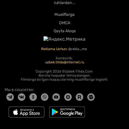
ruhlardan...
Mualiflarga
DMCA
Qayta Aloqa
Reklama Uchun:
@rekla_me
Xamkorlik:
uzbek.tilida@internet.ru
Copyright
2026 ©Uzbek-Tilida.Com
Barcha huquqlar himoyalangan.
Filmlarga bo'lgan huquq ularning mualliflariga tegishli.
Мы в соцсетях: