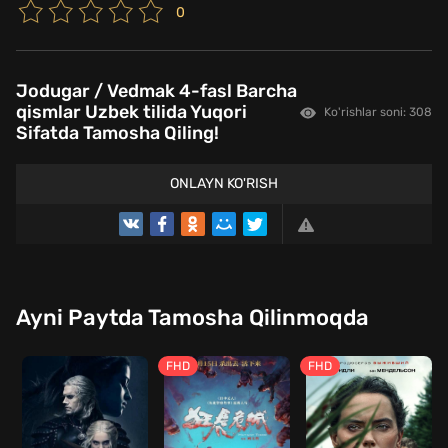
0
Jodugar / Vedmak 4-fasl Barcha
qismlar Uzbek tilida Yuqori
Ko'rishlar soni: 308
Sifatda Tamosha Qiling!
ONLAYN KO'RISH
Ayni Paytda Tamosha Qilinmoqda
FHD
FHD