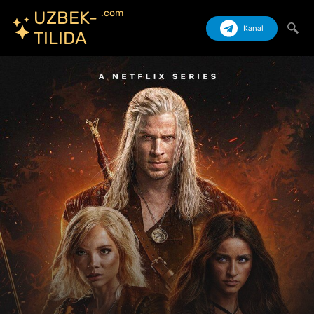
.com
UZBEK-
Kanal
TILIDA
Izlash