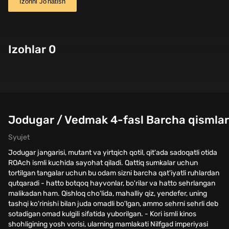
Izohni Jo'natish
Izohlar 0
Jodugar / Vedmak 4-fasl Barcha qismlar 
Syujet
Jodugar jangarisi, mutant va yirtqich qotil, qit'ada sadoqatli otida
ROAch ismli kuchida sayohat qiladi. Qattiq sumkalar uchun
tortilgan tangalar uchun bu odam sizni barcha qat'iyatli ruhlardan
qutqaradi - hatto botqoq hayvonlar, bo'rilar va hatto sehrlangan
malikadan ham. Qishloq cho'lida, mahalliy qiz, yendefer, uning
tashqi ko'rinishi bilan juda omadli bo'lgan, ammo sehrni sehrli deb
sotadigan omad kulgili sifatida yuborilgan. - Kori ismli kinos
shohligining yosh vorisi, ularning mamlakati Nilfgad imperiyasi