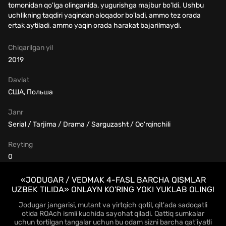
tomonidan qo'lga olinganida, yugurishga majbur bo'ldi. Ushbu
uchlikning taqdiri yaqindan aloqador bo'ladi, ammo tez orada
ertak aytiladi, ammo yaqin orada harakat bajarilmaydi.
Chiqarilgan yil
2019
Davlat
США, Польша
Janr
Serial / Tarjima / Drama / Sarguzasht / Qo'rqinchili
Reyting
0
«JODUGAR / VEDMAK 4-FASL BARCHA QISMLAR
UZBEK TILIDA» ONLAYN KO'RING YOKI YUKLAB OLING!
Jodugar jangarisi, mutant va yirtqich qotil, qit'ada sadoqatli
otida ROAch ismli kuchida sayohat qiladi. Qattiq sumkalar
uchun tortilgan tangalar uchun bu odam sizni barcha qat'iyatli