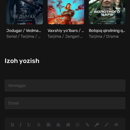
Jodugar / Vedmak Barcha qismlar Uzbek tilida
Vaxshiy yo'lbars / Yo'lbars mutant Uzbek Tilida
Botqoq qirolining qizi Uzbek tilida
Serial / Tarjima / Drama / Sarguzasht / Qo'rqinchili
Tarjima / Jangari / Qo'rqinchili
Tarjima / Drama
Izoh yozish