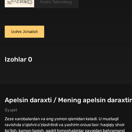
Izohni Jo'natish
Izohlar 0
Apelsin daraxti / Mening apelsin daraxti
Syujet
Zeze xarobalardan va eng yomon qismidan keladi. U mustaqil
ravishda o'qishni o'zlashtirdi va yashirin orzusi bor: haqiqiy shoir
bo'lish, kamon taqish, qadrli tomoshabinlar zavqidan bahramand