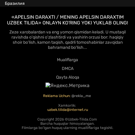
Бразилия
«APELSIN DARAXTI / MENING APELSIN DARAXTIM
UZBEK TILIDA» ONLAYN KO'RING YOKI YUKLAB OLING!
Zeze xarobalardan va eng yomon qismidan keladi. U mustaqil
ravishda o'qishni o'zlashtirdi va yashirin orzusi bor: haqiqiy
shoir bo'lish, kamon taqish, qadrli tomoshabinlar zavqidan
bahramand bo'lish...
Mualiflarga
DMCA
Qayta Aloqa
Reklama Uchun:
@rekla_me
Xamkorlik:
uzbek.tilida@internet.ru
Copyright
2026 ©Uzbek-Tilida.Com
Barcha huquqlar himoyalangan.
Filmlarga bo'lgan huquq ularning mualliflariga tegishli.