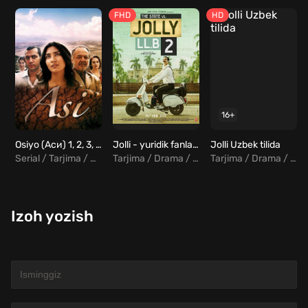
FHD
HD
16+
Osiyo (Аси) 1, 2, 3, 4, 5 ... 58, 59, 60, 61, 62, 63 Final qismlar Uzbek tilida
Jolli - yuridik fanlar bakalavri 2 / Jolli 2 / Sotilgan adolat 2 Uzbek tilida
Jolli Uzbek tilida
Serial / Tarjima / Drama / Melodrama / Turk
Tarjima / Drama / Komediya / Hind
Tarjima / Drama / Komediya / Hind
Izoh yozish