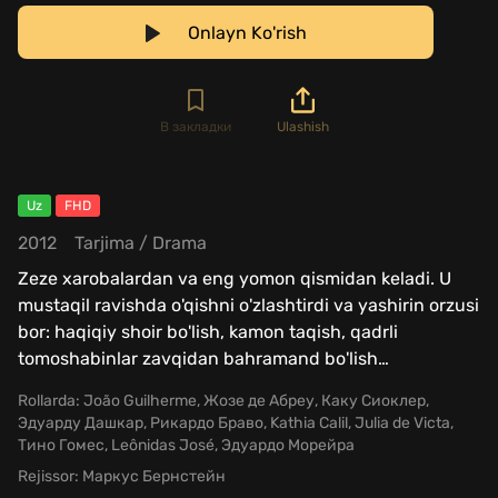
Onlayn Ko'rish
В закладки
Ulashish
Uz
FHD
2012
Tarjima
/
Drama
Zeze xarobalardan va eng yomon qismidan keladi. U
mustaqil ravishda o'qishni o'zlashtirdi va yashirin orzusi
bor: haqiqiy shoir bo'lish, kamon taqish, qadrli
tomoshabinlar zavqidan bahramand bo'lish
…
Rollarda:
João Guilherme, Жозе де Абреу, Каку Сиоклер,
Эдуарду Дашкар, Рикардо Браво, Kathia Calil, Julia de Victa,
Тино Гомес, Leônidas José, Эдуардо Морейра
Rejissor:
Маркус Бернстейн