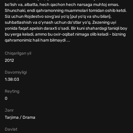
bo'lish va, albatta, hech qachon hech narsaga muhtoj emas.
Shunchaki, endi qahramonning muammolari tomidan oshib ketdi.
Siz uchun Rojdestvo sovg'asi yo'q (pul yo'q va shu bilan),
suhbatlashish va o'ynash uchun do'stlar yo'q. Zezening uyi
yonida faqat apelsin daraxti o‘sadi. Bir kuni shahardagi taniqli boy
bu yerga keladi, ammo bu oxir-oqibat nimaga olib keladi - bizning
qahramonimiz hali ham bilmaydi ...
Chiqarilgan yil
2012
Davomiyligi
1:38:03
Reyting
0
Janr
Tarjima / Drama
Davlat