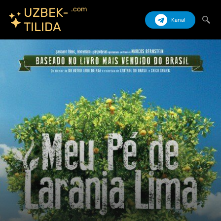
.com
UZBEK-
Kanal
TILIDA
Izlash