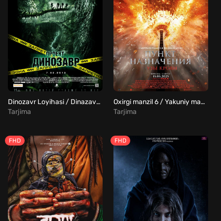
Dinozavr Loyihasi / Dinazavr proyekti Uzbek Tilida
Oxirgi manzil 6 / Yakuniy manzil: Bloodlines Uzbek Tilida
Tarjima
Tarjima
FHD
FHD