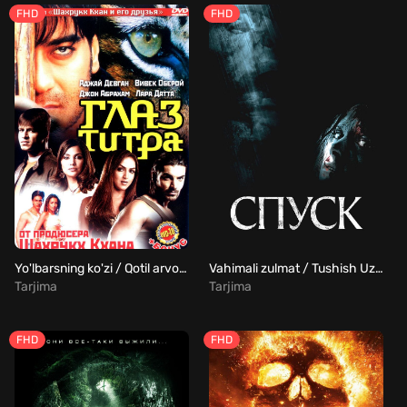
FHD
FHD
Yo'lbarsning ko'zi / Qotil arvoh Uzbek Tilida
Vahimali zulmat / Tushish Uzbek Tilida
Tarjima
Tarjima
FHD
FHD