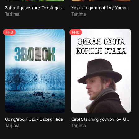
Zaharli qasoskor / Toksik qasoskor Uzbek Tilida
Yovuzlik qarorgohi 6 / Yomonlik maskani 6 Uzbek Tilida
Tarjima
Tarjima
FHD
FHD
Qo'ng'iroq / Uzuk Uzbek Tilida
Qirol Staxning yovvoyi ovi Uzbek Tilida
Tarjima
Tarjima