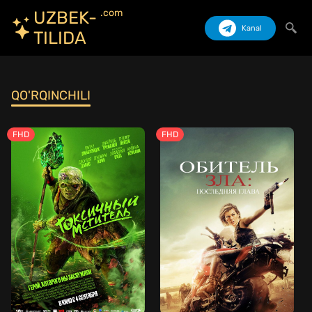
.com
UZBEK-
Kanal
TILIDA
Izlash
QO'RQINCHILI
FHD
FHD