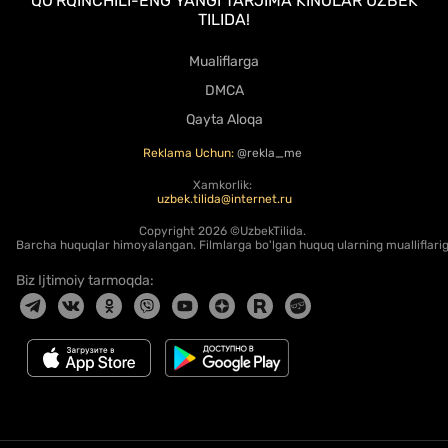
QO'RQINCHILI-ENG YANGI TARJIMA KINOLAR UZBEK
TILIDA!
Mualiflarga
DMCA
Qayta Aloqa
Reklama Uchun:
@rekla_me
Xamkorlik:
uzbek.tilida@internet.ru
Copyright
2026 ©UzbekTilida.
Barcha huquqlar himoyalangan. Filmlarga bo'lgan huquq ularning mualliflariga
Biz Ijtimoiy tarmoqda: