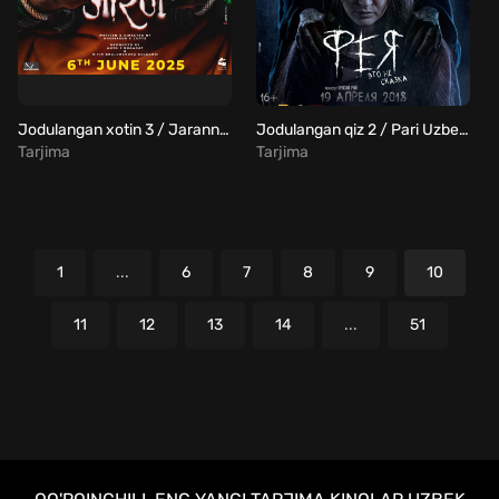
Jodulangan xotin 3 / Jarann Uzbek Tilida
Jodulangan qiz 2 / Pari Uzbek Tilida
Tarjima
Tarjima
1
...
6
7
8
9
10
11
12
13
14
...
51