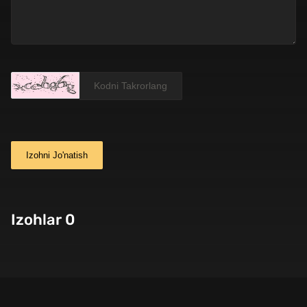
Izohni Jo'natish
Izohlar 0