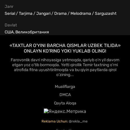
Janr
Serial / Tarjima / Jangari / Drama / Melodrama / Sarguzasht
Davlat
США, Великобритания
«TAXTLAR O'YINI BARCHA QISMLAR UZBEK TILIDA»
ONLAYN KO'RING YOKI YUKLAB OLING!
Farovonlik davri nihoyasiga yetmoqda, qariyb o‘n yil davom
etgan yoz o‘tib bormoqda. Yetti qirollik Temir taxtning o'rni
atrofida fitna uyushtirilmoqda va bu qiyin paytlarda qirol
o'zining...
Mualiflarga
DMCA
Qayta Aloqa
Reklama Uchun:
@rekla_me