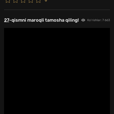
0
27
-qismni maroqli tamosha qiling!
Ko'rishlar: 7 663