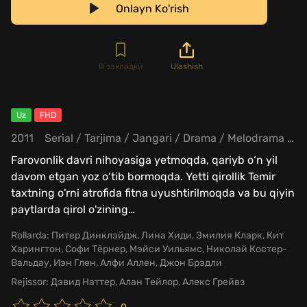
Onlayn Ko'rish
В закладки
Ulashish
Uz
FHD
2011
Serial
/
Tarjima
/
Jangari
/
Drama
/
Melodrama
/
S
Farovonlik davri nihoyasiga yetmoqda, qariyb o‘n yil
davom etgan yoz o‘tib bormoqda. Yetti qirollik Temir
taxtning o'rni atrofida fitna uyushtirilmoqda va bu qiyin
paytlarda qirol o'zining
…
Rollarda:
Питер Динклэйдж, Лина Хиди, Эмилия Кларк, Кит
Харингтон, Софи Тёрнер, Мэйси Уильямс, Николай Костер-
Вальдау, Иэн Глен, Алфи Аллен, Джон Брэдли
Rejissor:
Дэвид Наттер, Алан Тейлор, Алекс Грейвз