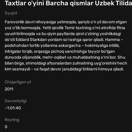
Taxtlar o'yini Barcha qismlar Uzbek Tilid
Syujet
Farovonlik davri nihoyasiga yetmoqda, qariyb o‘n yil davom etgan
yoz o‘tib bormoqda. Yetti qirollik Temir taxtning o'rni atrofida fitna
uyushtirilmoqda va bu qiyin paytlarda qirol o'zining yoshlikdagi
do'sti Eddard Starkdan yordam so'rashga qaror qiladi. Hamma –
podshohdan tortib yollanma askargacha – hokimiyatga intilib,
intrigalar to‘qib, orqasiga pichoq sanchishga tayyor bo‘lgan
dunyoda olijanoblik, mehr-oqibat va muhabbatning o‘rni bor. Shu
bilan birga, shimoldagi afsonalardan zulmatning uyg'onishini hech
kim sezmaydi - va faqat devor janubidagi tiriklarni himoya qiladi.
Chiqarilgan yil
2011
Davomiyligi
~1:01:40
Reyting
0