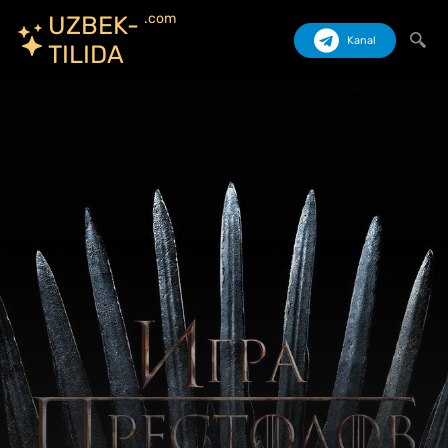
.com
UZBEK-
Kanal
TILIDA
Izlash