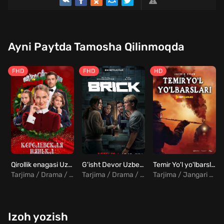
Ayni Paytda Tamosha Qilinmoqda
FHD
FHD
HD
Qirollik enagasi Uzbek Tilida
G'isht Devor Uzbek Tilida
Temir Yo'l yo'lbarslari Uzbek tilida
Tarjima / Drama / Komediya / Melodrama
Tarjima / Drama / Fantastika
Tarjima / Jangari / Tarixiy
Izoh yozish