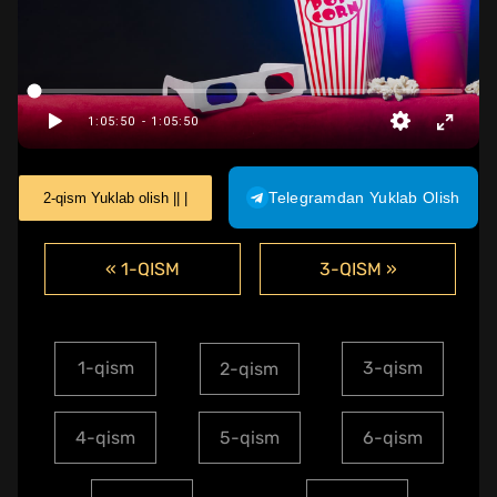
Telegramdan Yuklab Olish
2-qism Yuklab olish || |
« 1-QISM
3-QISM »
1-qism
3-qism
2-qism
4-qism
5-qism
6-qism