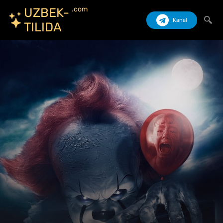
.com
UZBEK-
Kanal
TILIDA
Izlash