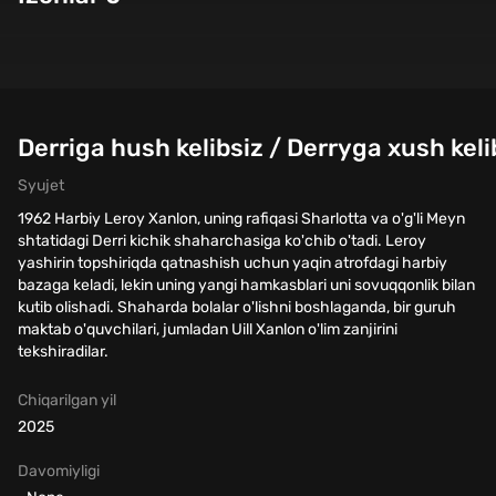
Derriga hush kelibsiz / Derryga xush kel
Syujet
1962 Harbiy Leroy Xanlon, uning rafiqasi Sharlotta va o'g'li Meyn
shtatidagi Derri kichik shaharchasiga ko'chib o'tadi. Leroy
yashirin topshiriqda qatnashish uchun yaqin atrofdagi harbiy
bazaga keladi, lekin uning yangi hamkasblari uni sovuqqonlik bilan
kutib olishadi. Shaharda bolalar o'lishni boshlaganda, bir guruh
maktab o'quvchilari, jumladan Uill Xanlon o'lim zanjirini
tekshiradilar.
Chiqarilgan yil
2025
Davomiyligi