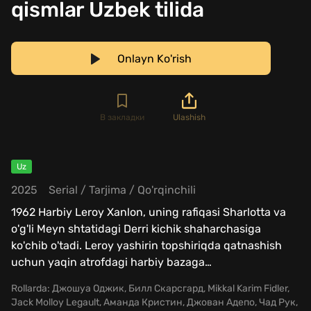
qismlar Uzbek tilida
Onlayn Ko'rish
В закладки
Ulashish
Uz
2025
Serial
/
Tarjima
/
Qo'rqinchili
1962 Harbiy Leroy Xanlon, uning rafiqasi Sharlotta va
o'g'li Meyn shtatidagi Derri kichik shaharchasiga
ko'chib o'tadi. Leroy yashirin topshiriqda qatnashish
uchun yaqin atrofdagi harbiy bazaga
…
Rollarda:
Джошуа Оджик, Билл Скарсгард, Mikkal Karim Fidler,
Jack Molloy Legault, Аманда Кристин, Джован Адепо, Чад Рук,