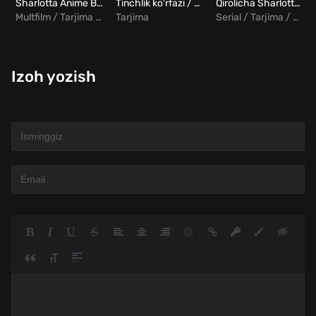
Sharlotta Anime Barcha qismlar Uzbek Tilida
Tinchlik ko'rfazi / Sukunat qo'ynida Uzbek tilida
Qirolicha Sharlotta: Bridjertonlar hikoyasi Barcha qismlar Uzbek Tilida
Multfilm / Tarjima / Drama
Tarjima
Serial / Tarjima / Drama / Tarixiy / Melodrama
Izoh yozish