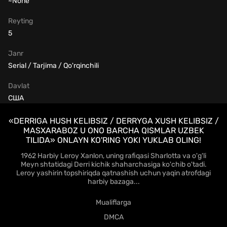
~None
Reyting
5
Janr
Serial / Tarjima / Qo'rqinchili
Davlat
США
«DERRIGA HUSH KELIBSIZ / DERRYGA XUSH KELIBSIZ /
MASXARABOZ U ONO BARCHA QISMLAR UZBEK
TILIDA» ONLAYN KO'RING YOKI YUKLAB OLING!
1962 Harbiy Leroy Xanlon, uning rafiqasi Sharlotta va o'g'li
Meyn shtatidagi Derri kichik shaharchasiga ko'chib o'tadi.
Leroy yashirin topshiriqda qatnashish uchun yaqin atrofdagi
harbiy bazaga...
Mualiflarga
DMCA