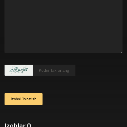
Izohni Jo'natish
Izohlar 0