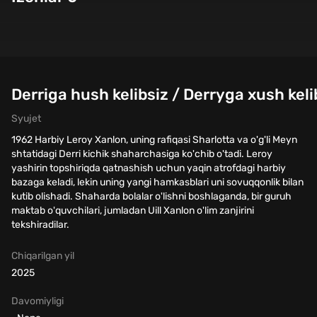
Derriga hush kelibsiz / Derryga xush kel
Syujet
1962 Harbiy Leroy Xanlon, uning rafiqasi Sharlotta va o'g'li Meyn
shtatidagi Derri kichik shaharchasiga ko'chib o'tadi. Leroy
yashirin topshiriqda qatnashish uchun yaqin atrofdagi harbiy
bazaga keladi, lekin uning yangi hamkasblari uni sovuqqonlik bilan
kutib olishadi. Shaharda bolalar o'lishni boshlaganda, bir guruh
maktab o'quvchilari, jumladan Uill Xanlon o'lim zanjirini
tekshiradilar.
Chiqarilgan yil
2025
Davomiyligi