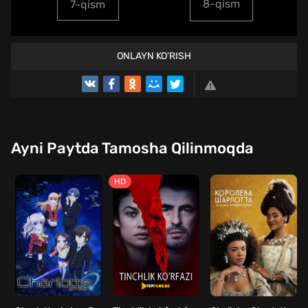
8-qism
7-qism
ONLAYN KO'RISH
Ayni Paytda Tamosha Qilinmoqda
HD