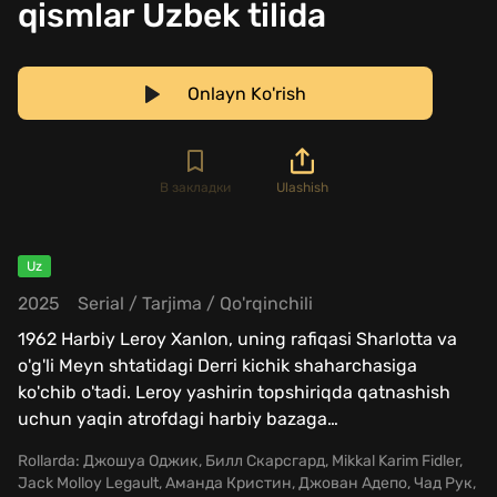
qismlar Uzbek tilida
Onlayn Ko'rish
В закладки
Ulashish
Uz
2025
Serial
/
Tarjima
/
Qo'rqinchili
1962 Harbiy Leroy Xanlon, uning rafiqasi Sharlotta va
o'g'li Meyn shtatidagi Derri kichik shaharchasiga
ko'chib o'tadi. Leroy yashirin topshiriqda qatnashish
uchun yaqin atrofdagi harbiy bazaga
…
Rollarda:
Джошуа Оджик, Билл Скарсгард, Mikkal Karim Fidler,
Jack Molloy Legault, Аманда Кристин, Джован Адепо, Чад Рук,