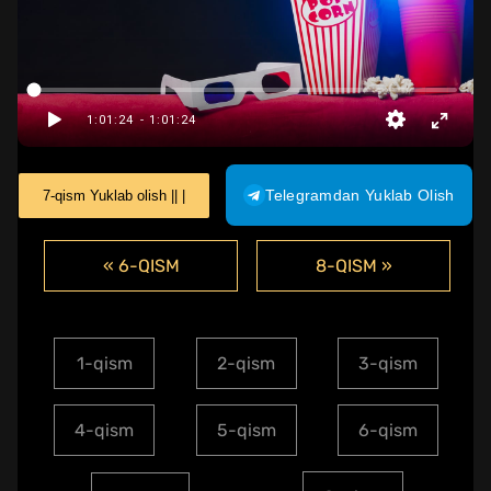
Telegramdan Yuklab Olish
7-qism Yuklab olish || |
« 6-QISM
8-QISM »
1-qism
2-qism
3-qism
4-qism
5-qism
6-qism