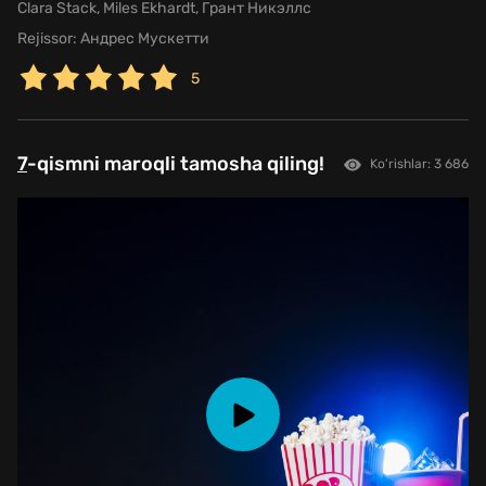
Clara Stack, Miles Ekhardt, Грант Никэллс
Rejissor:
Андрес Мускетти
5
7
-qismni maroqli tamosha qiling!
Ko'rishlar: 3 686