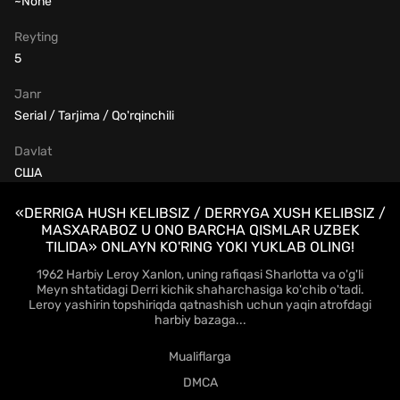
~None
Reyting
5
Janr
Serial / Tarjima / Qo'rqinchili
Davlat
США
«DERRIGA HUSH KELIBSIZ / DERRYGA XUSH KELIBSIZ /
MASXARABOZ U ONO BARCHA QISMLAR UZBEK
TILIDA» ONLAYN KO'RING YOKI YUKLAB OLING!
1962 Harbiy Leroy Xanlon, uning rafiqasi Sharlotta va o'g'li
Meyn shtatidagi Derri kichik shaharchasiga ko'chib o'tadi.
Leroy yashirin topshiriqda qatnashish uchun yaqin atrofdagi
harbiy bazaga...
Mualiflarga
DMCA