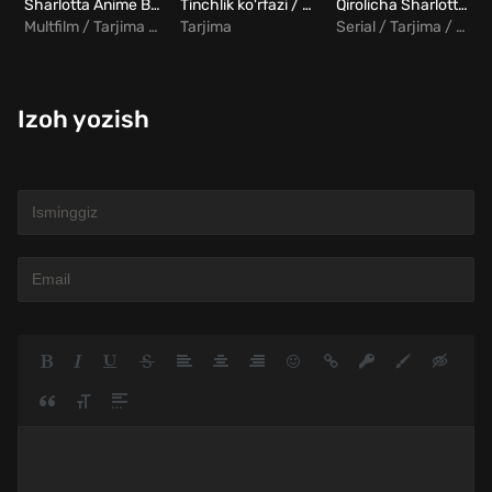
Sharlotta Anime Barcha qismlar Uzbek Tilida
Tinchlik ko'rfazi / Sukunat qo'ynida Uzbek tilida
Qirolicha Sharlotta: Bridjertonlar hikoyasi Barcha qismlar Uzbek Tilida
Multfilm / Tarjima / Drama
Tarjima
Serial / Tarjima / Drama / Tarixiy / Melodrama
Izoh yozish