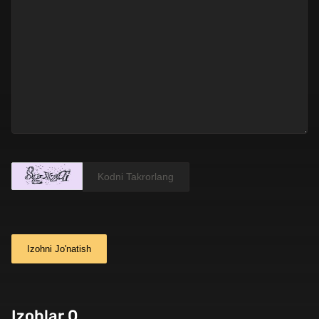
Izohni Jo'natish
Izohlar 0