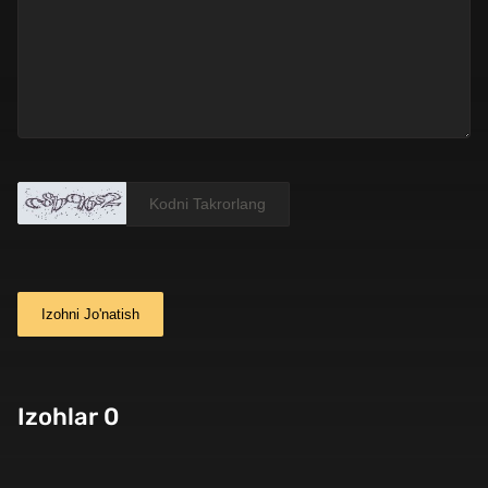
Izohni Jo'natish
Izohlar 0