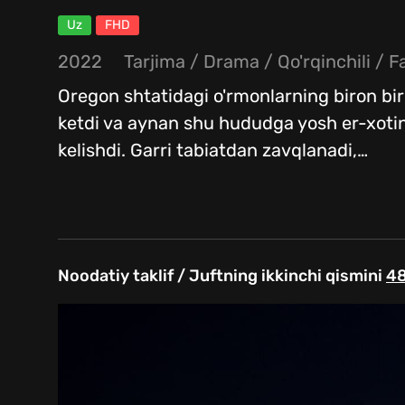
Uz
FHD
2022
Tarjima
/
Drama
/
Qo'rqinchili
/
F
Oregon shtatidagi o'rmonlarning biron bir
ketdi va aynan shu hududga yosh er-xotin
kelishdi. Garri tabiatdan zavqlanadi,
…
Noodatiy taklif / Juftning ikkinchi qismini
4