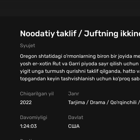
Noodatiy taklif / Juftning ikkin
Syujet
Oregon shtatidagi o'rmonlarning biron bir joyida 
yosh er-xotin Rut va Garri piyoda sayr qilish uchun 
yigit unga turmush qurishni taklif qilganda, hatto v
topgandan keyin tashvishlanish uchun ko'proq sab
Chiqarilgan yil
Janr
2022
Tarjima / Drama / Qo'rqinchili 
Davomiyligi
Davlat
1:24:03
США