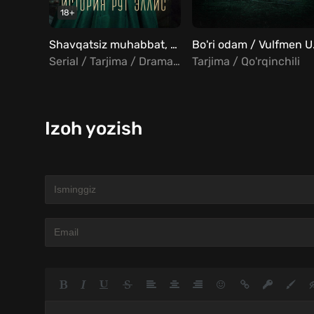
18+
Shavqatsiz muhabbat, Rut Ellis voqeasi Barcha qismlar Uzbek Tilida
Bo'ri
Serial / Tarjima / Drama / Tarixiy
Tarjima / Qo'rqinchili
Izoh yozish