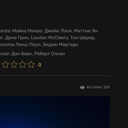
larda:
Майка Монро, Джейк Лэси, Мэттью Ян
г, Дэна Грин, Loudon McCleery, Тил Шерер,
рселла Ленц-Поуп, Эндрю Моргадо
issor:
Дэн Берк, Роберт Олсен
0
Ko'rishlar: 533