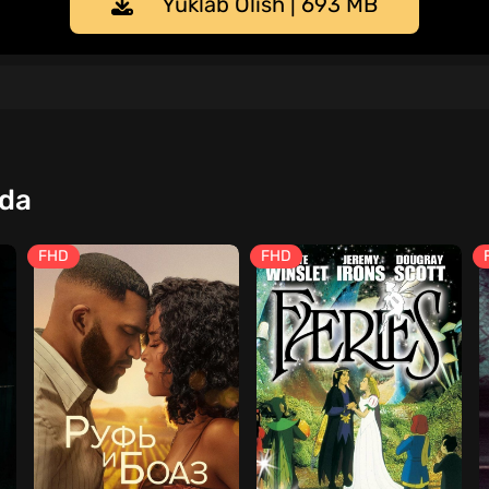
Yuklab Olish | 693 MB
qda
FHD
FHD