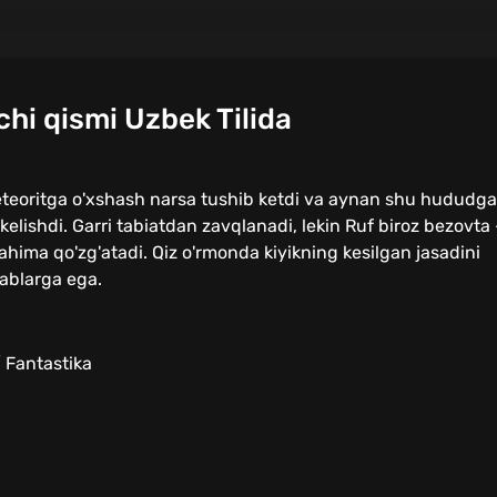
chi qismi Uzbek Tilida
meteoritga o'xshash narsa tushib ketdi va aynan shu hududga
kelishdi. Garri tabiatdan zavqlanadi, lekin Ruf biroz bezovta 
ahima qo'zg'atadi. Qiz o'rmonda kiyikning kesilgan jasadini
ablarga ega.
/ Fantastika