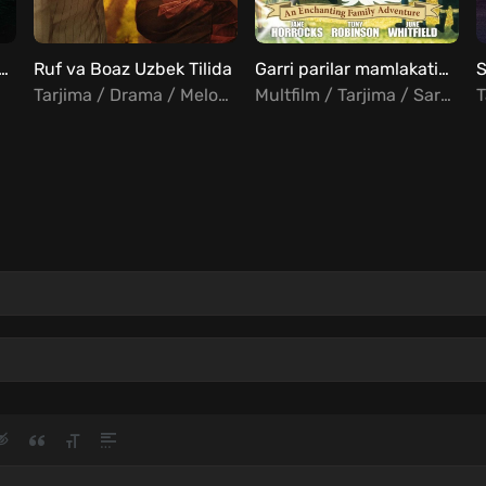
 odam / Vulfmen Uzbek Tilida
Ruf va Boaz Uzbek Tilida
Garri parilar mamlakatida Uzbek Tilida
S
Tarjima / Drama / Melodrama
Multfilm / Tarjima / Sarguzasht