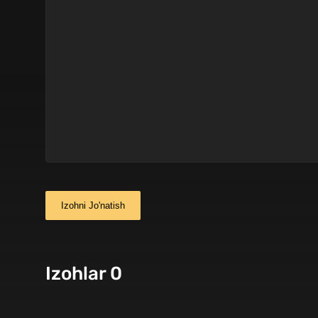
Izohni Jo'natish
Izohlar 0