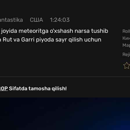
antastika
США
1:24:03
 joyida meteoritga o'xshash narsa tushib
Rol
Кин
 Rut va Garri piyoda sayr qilish uchun
Ма
Rej
80P
Sifatda tamosha qilish!